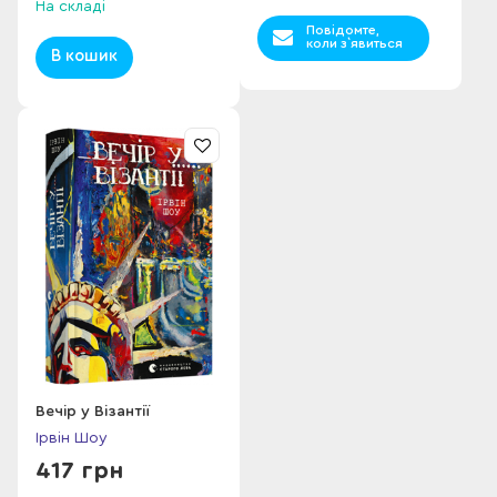
На складі
Повідомте,
коли з`явиться
В кошик
Вечір у Візантії
Ірвін Шоу
417 грн