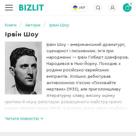
0
УКР
Книги
Автори
Ірвін Шоу
Ірвін Шоу
Ірвін Шоу - американський драматург,
сценарист і письменник. Ім'я при
народженні — Ірвін Гілберт Шамфоров.
Народився в Нью-Йорку. Походив з
родини російсько-єврейських
емігрантів. Успішно дебютував
антивоєнною п'єсою «Поховайте
мертвих» (1935), але приголомшливу
літературну славу, високу оцінку
критики й міцну репутацію довершеного майстра приніс
роман «Молоді леви» (1948), в основу якого лягли особисті
воєнні враження автора.
Читати повністю →
В оповіданнях Шоу гостросоціальна проблематика
поєднується з розкриттям моральних пошуків особистости