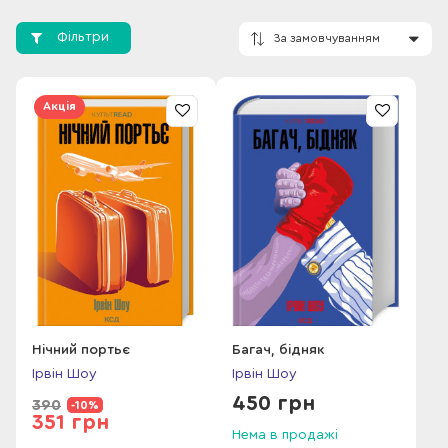
(збірки «Матрос із Бремена», 1939, «Ласкаво просимо до
міста», 1942). Його дилогія «Багатий, бідняк» (1970) та
Фільтри
«Вбогий, крадій» (1977), романи «Вечір у Візантії» (про Канни,
1973), «Спогади утрати» (1982) ставали бестселерами,
багаторазово перевидавались та екранізувались, увійшли
Акція
до золотого фонду літератури XX століття.
За замовчування
Ірвін Шоу — автор, який має здібність поєднувати у своїх
творах проникливість, захопливість напруженої інтриги та
разюче знання людської психології.
Нічний портьє
Багач, бідняк
Ірвін Шоу
Ірвін Шоу
450 грн
390
-10%
351 грн
Нема в продажі