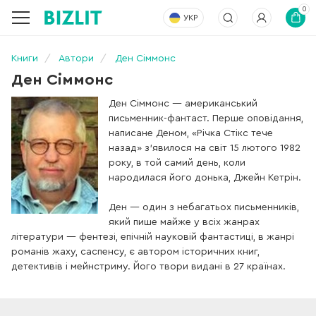
0
УКР
Книги
Автори
Ден Сіммонс
Ден Сіммонс
Ден Сіммонс — американський
письменник-фантаст. Перше оповідання,
написане Деном, «Річка Стікс тече
назад» з'явилося на світ 15 лютого 1982
року, в той самий день, коли
народилася його донька, Джейн Кетрін.
Ден — один з небагатьох письменників,
який пише майже у всіх жанрах
літератури — фентезі, епічній науковій фантастиці, в жанрі
романів жаху, саспенсу, є автором історичних книг,
детективів і мейнстриму. Його твори видані в 27 країнах.