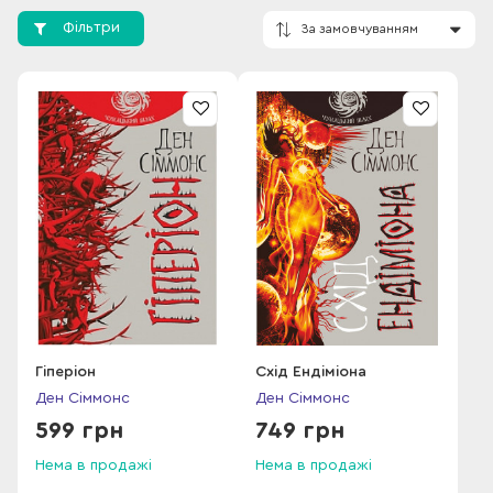
Фільтри
За замовчування
Гіперіон
Схід Ендіміона
Ден Сіммонс
Ден Сіммонс
599 грн
749 грн
Нема в продажі
Нема в продажі