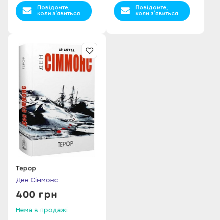
Повідомте,
Повідомте,
коли з`явиться
коли з`явиться
Терор
Ден Сіммонс
400 грн
Нема в продажі