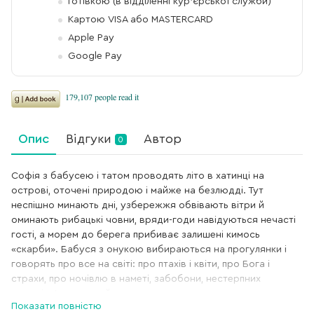
Готівкою (в відділенні кур'єрської служби)
Картою VISA або MASTERCARD
Apple Pay
Google Pay
Опис
Відгуки
Автор
0
Софія з бабусею і татом проводять літо в хатинці на
острові, оточені природою і майже на безлюдді. Тут
неспішно минають дні, узбережжя обвівають вітри й
оминають рибацькі човни, вряди-годи навідуються нечасті
гості, а морем до берега прибиває залишені кимось
«скарби». Бабуся з онукою вибираються на прогулянки і
говорять про все на світі: про птахів і квіти, про Бога і
страхи, про ночівлю в наметі, забобони, нестерпних
родичів. І хоч вони й словом не згадують про
Показати повністю
найважливіше: про смерть мами і самотність, — любов і