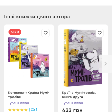
взаємне прийняття пронизують кожну хвилину їхнього
маленького затишного літа.
Інші книжки цього автора
Акція
Комплект «Країна Мумі-
Країна Мумі-тролів.
тролів»
Книга друга
Туве Янссон
Туве Янссон
433 грн
|
1