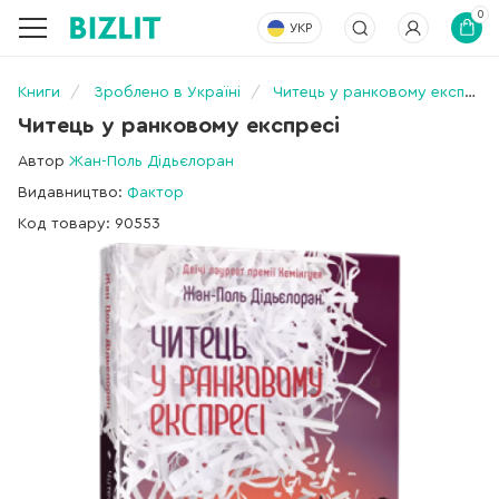
0
УКР
Книги
Зроблено в Україні
Читець у ранковому експресі
Читець у ранковому експресі
Автор
Жан-Поль Дідьєлоран
Видавництво:
Фактор
Код товару: 90553