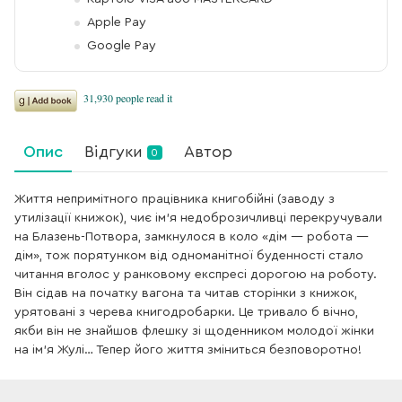
Apple Pay
Google Pay
Опис
Відгуки
Автор
0
Життя непримітного працівника книгобійні (заводу з
утилізації книжок), чиє ім’я недоброзичливці перекручували
на Блазень-Потвора, замкнулося в коло «дім — робота —
дім», тож порятунком від одноманітної буденності стало
читання вголос у ранковому експресі дорогою на роботу.
Він сідав на початку вагона та читав сторінки з книжок,
урятовані з черева книгодробарки. Це тривало б вічно,
якби він не знайшов флешку зі щоденником молодої жінки
на ім’я Жулі… Тепер його життя зміниться безповоротно!