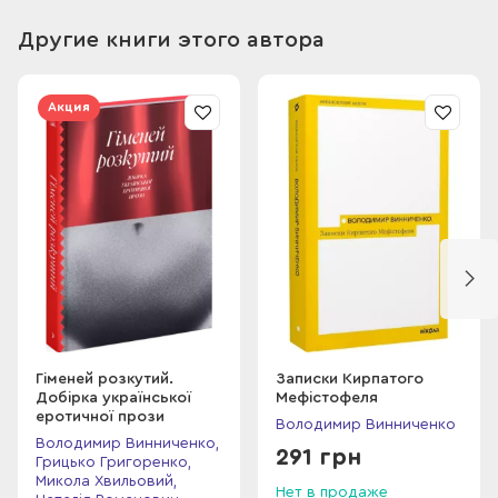
которую он называет Белой Шапочкой, ведь она такая
красивая и милая?
Другие книги этого автора
Но препятствием становится один факт: оказывается, что у
курносого Мефистофеля есть сын, родившийся против его
желания. Игра заканчивается, и Михайлюку нужно выбирать
Акция
между любимым и ребенком. И выбор этот слишком
серьезный... В книгу вошли также рассказы «Федько-
холомидник» и пьеса «Черная Пантера и Белый Медведь».
Гіменей розкутий.
Записки Кирпатого
Добірка української
Мефістофеля
еротичної прози
Володимир Винниченко
Володимир Винниченко,
291 грн
Грицько Григоренко,
Микола Хвильовий,
Нет в продаже