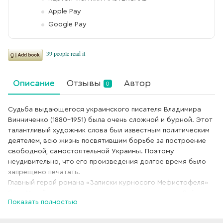
Apple Pay
Google Pay
Описание
Отзывы
Автор
0
Судьба выдающегося украинского писателя Владимира
Винниченко (1880–1951) была очень сложной и бурной. Этот
талантливый художник слова был известным политическим
деятелем, всю жизнь посвятившим борьбе за построение
свободной, самостоятельной Украины. Поэтому
неудивительно, что его произведения долгое время было
запрещено печатать.
Главный герой романа «Записки курносого Мефистофеля»
Яков Михайлюк словно не живет, а играет в жизнь. Всё у
Показать полностью
него происходит легко и просто. Даже к своей любви он
относится как к игре: почему бы и не жениться на девушке,