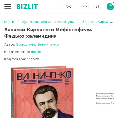
0
РУС
Книги
Художественная литература
Записки Кирпатого Мефістофеля. Федько-­халамидник
Записки Кирпатого Мефістофеля.
Федько-­халамидник
Автор
Володимир Винниченко
Издательство:
Фоліо
Код товара: 136620