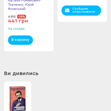
Наталія Романович-
Ткаченко, Юрій
Яновський
Сообщите,
когда появится
490
-10%
441 грн
На складе
В корзину
Ви дивились