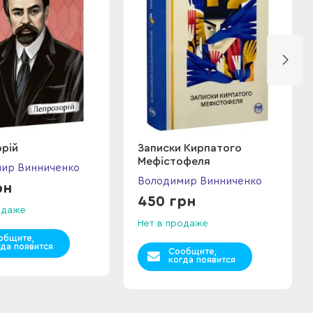
рій
Записки Кирпатого
Мефістофеля
ир Винниченко
Володимир Винниченко
рн
450 грн
одаже
Нет в продаже
общите,
гда появится
Сообщите,
когда появится