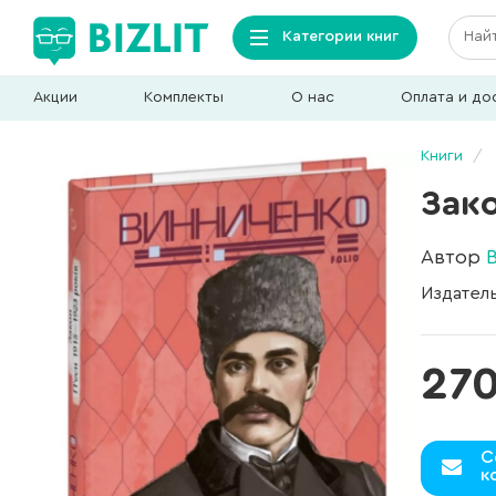
Категории книг
Акции
Комплекты
О нас
Оплата и до
Книги
Зако
Автор
Издател
270
С
к