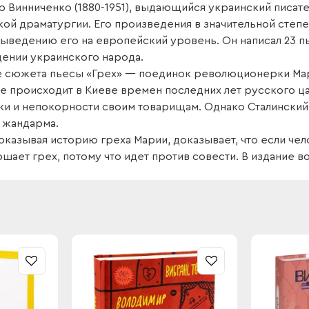
 Винниченко (1880-1951), выдающийся украинский писате
кой драматургии. Его произведения в значительной сте
 выведению его на европейский уровень. Он написал 23 
ении украинского народа.
е сюжета пьесы «Грех» — поединок революционерки Мар
ие происходит в Киеве времен последних лет русского ц
 и непокорности своим товарищам. Однако Сталинский на
 жандарма.
оказывая историю греха Марии, доказывает, что если че
шает грех, потому что идет против совести. В издание