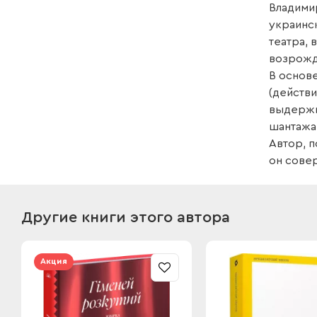
Владимир
украинс
театра,
возрожд
В основ
(действ
выдержки
шантажа
Автор, п
он совер
Другие книги этого автора
Акция