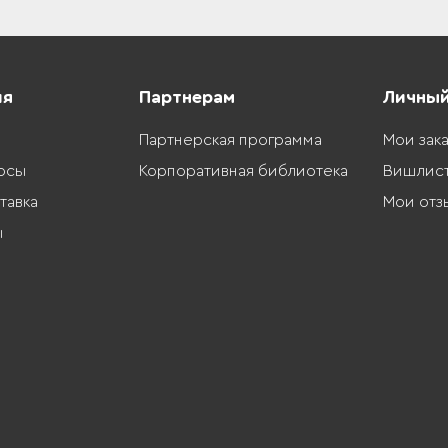
ия
Партнерам
Личный
Партнерская программа
Мои зак
осы
Корпоративная библиотека
Вишлис
тавка
Мои отз
ы