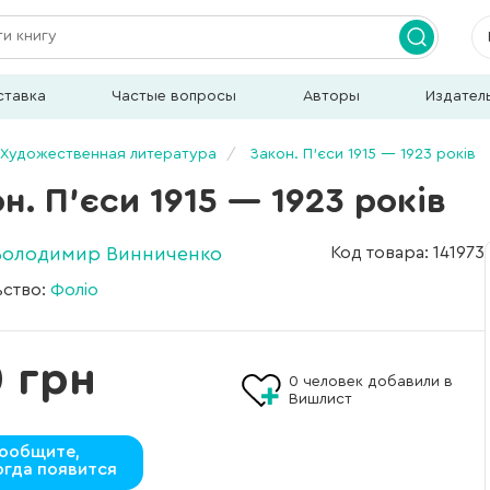
ставка
Частые вопросы
Авторы
Издател
Художественная литература
Закон. П’єси 1915 — 1923 років
н. П’єси 1915 — 1923 років
Володимир Винниченко
Код товара: 141973
ьство:
Фоліо
 грн
0
человек добавили в
Вишлист
ообщите,
огда появится