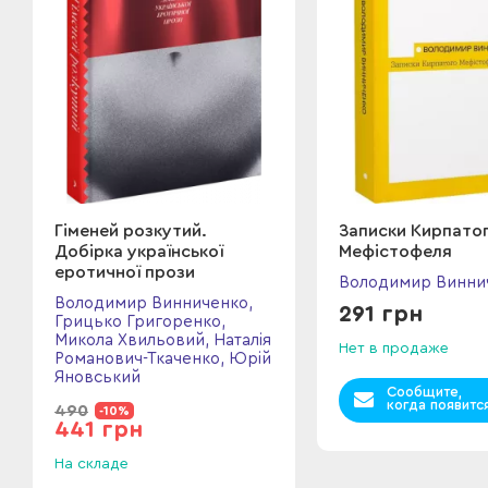
Гіменей розкутий.
Записки Кирпато
Добірка української
Мефістофеля
еротичної прози
Володимир Винни
Володимир Винниченко,
291 грн
Грицько Григоренко,
Микола Хвильовий, Наталія
Нет в продаже
Романович-Ткаченко, Юрій
Яновський
Сообщите,
когда появитс
490
-10%
441 грн
На складе