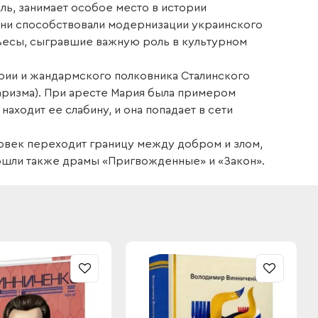
ль, занимает особое место в истории
пени способствовали модернизации украинского
пьесы, сыгравшие важную роль в культурном
ии и жандармского полковника Сталинского
аризма). При аресте Мария была примером
ходит ее слабину, и она попадает в сети
ловек переходит границу между добром и злом,
 вошли также драмы «Пригвожденные» и «Закон».