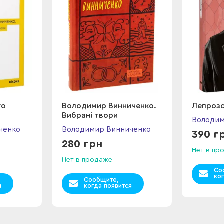
го
Володимир Винниченко.
Лепрозо
Вибрані твори
Володим
ченко
Володимир Винниченко
390 г
280 грн
Нет в пр
Нет в продаже
Со
ко
Сообщите,
я
когда появится