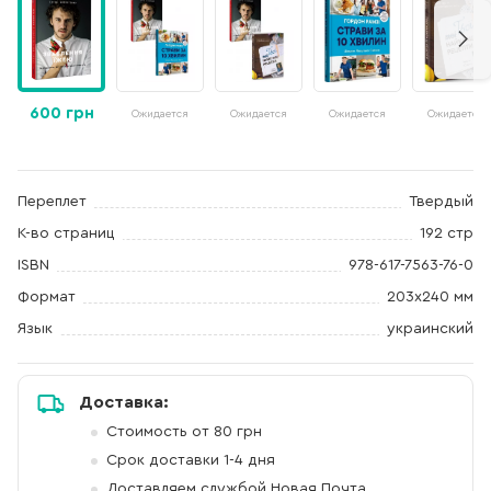
600 грн
Ожидается
Ожидается
Ожидается
Ожидается
Переплет
Твердый
К-во страниц
192 стр
ISBN
978-617-7563-76-0
Формат
203х240 мм
Язык
украинский
Доставка:
Стоимость от 80 грн
Срок доставки 1-4 дня
Доставляем службой Новая Почта