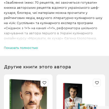
«Зваблення їжею: 70 рецептів, які захочеться готувати»
книжка авторських рецептів відомого українського шеф-
кухаря, блогера, чиї матеріали можна прочитати у
рейтингових медіа, ведучого літературно-кулінарного шоу
на «UA: Суспільне» та кулінарного експерта програми
«Сніданок з 1+1» на каналі «1+1», реформатора шкільного
харчування та автора першого в Україні кулінарного
онлайн-курсу «Міркувати, як кухар» Євгена Клопотенка.
До книжки входять 70 рецептів, поділених на сім розділів:
Показать полностью
сніданки, закуски та салати, перші страви, другі страви,
страви для дітей, солодкі страви, варення. Корисним
доповненням є готові варіанти страв для особливих обідів
та вечерь. Вступне слово та примітки автора
Другие книги этого автора
мотивуватимуть читачів експериментувати на кухні,
створюючи власні шедеври. Ілюструватимуть рецепти
яскраві фуд-фото.