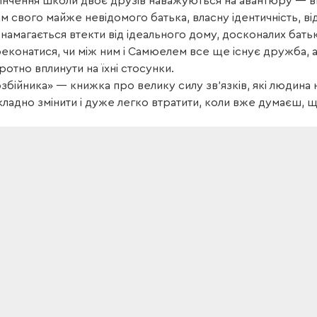
кінчення школи двоє друзів наважуються на аван­тюру —
ам свого майже невідомого батька, власну ідентичність, від
 намагається втекти від ідеального дому, досконалих бать
еконатися, чи між ним і Самюелем все ще існує дружба,
отно вплинути на їхні стосунки.
збійника» — книжка про велику силу зв’язків, які лю­дина н
 складно змінити і дуже легко втратити, коли вже думаєш,