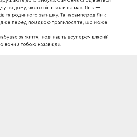
 вирушають до Стамбула. Самюель сподівається
чуття дому, якого він ніколи не мав. Янік —
ків та родинного затишку. Та насамперед Янік
 адже перед поїздкою трапилося те, що може
абуває за життя, іноді навіть всупереч власній
 що вони з тобою назавжди.