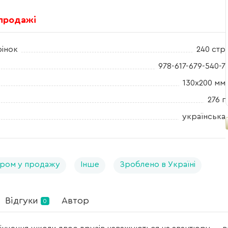
 продажі
рінок
240 стр
978-617-679-540-7
130x200 мм
276 г
українська
ром у продажу
Інше
Зроблено в Україні
Відгуки
Автор
0