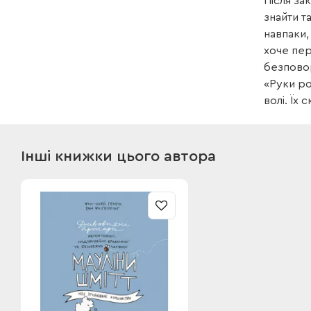
Після за
знайти т
навпаки,
хоче пер
безповор
«Руки ро
волі. Їх
Інші книжки цього автора