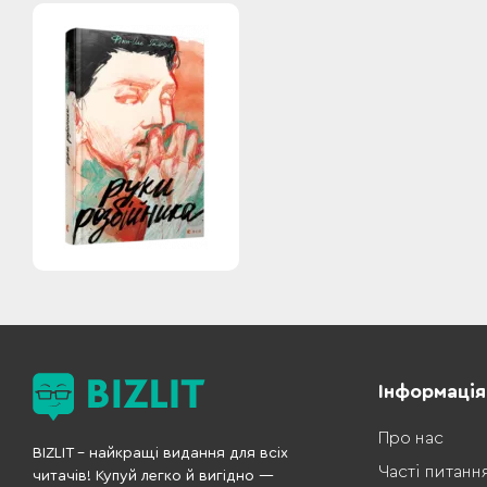
Інформація
Про нас
BIZLIT – найкращі видання для всіх
Часті питанн
читачів! Купуй легко й вигідно —