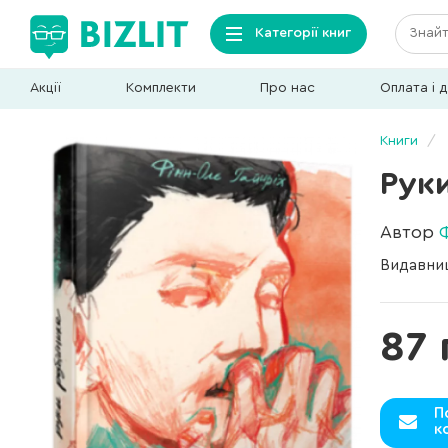
Категорії книг
Акції
Комплекти
Про нас
Оплата і 
Книги
Рук
Автор
Видавни
87 
П
к