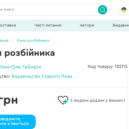
доставка
Часті питання
Автори
Видавн
Інше
Руки розбійника
и розбійника
Фінн-Олє Гайнріх
Код товару: 102115
цтво:
Видавництво Старого Лева
грн
3
людини додали у Вишлист
овідомте,
оли з`явиться