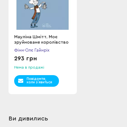
Мауліна Шмітт. Моє
зруйноване королівство
Фінн-Олє Гайнріх
293 грн
Нема в продажі
Повідомте,
коли з`явиться
Ви дивились