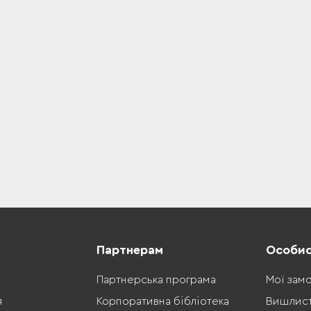
Партнерам
Особис
Партнерська програма
Мої зам
я
Корпоративна бібліотека
Вишлис