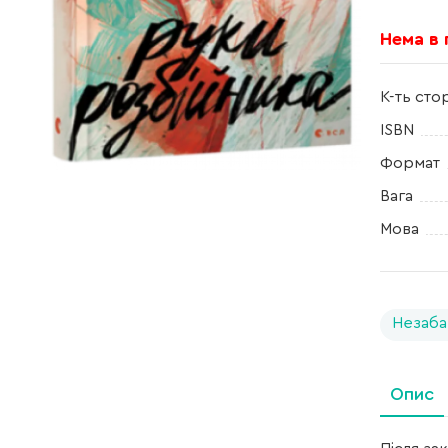
Нема в
К-ть сто
ISBN
Формат
Вага
Мова
Незаба
Опис