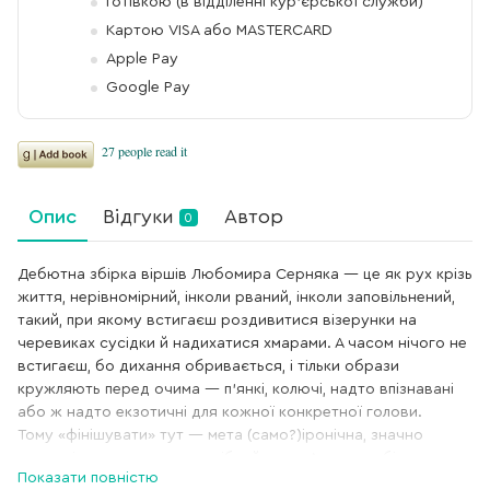
Готівкою (в відділенні кур'єрської служби)
Картою VISA або MASTERCARD
Apple Pay
Google Pay
Опис
Відгуки
Автор
0
Дебютна збірка віршів Любомира Серняка — це як рух крізь
життя, нерівномірний, інколи рваний, інколи заповільнений,
такий, при якому встигаєш роздивитися візерунки на
черевиках сусідки й надихатися хмарами. А часом нічого не
встигаєш, бо дихання обривається, і тільки образи
кружляють перед очима — п’янкі, колючі, надто впізнавані
або ж надто екзотичні для кожної конкретної голови.
Тому «фінішувати» тут — мета (само?)іронічна, значно
важливіше втрапити у потрібний ритм. Адже ця збірка — це
Показати повністю
радше про рух угору, рух росту.