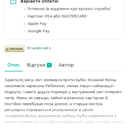
Варіанти оплати:
Готівкою (в відділенні кур'єрської служби)
Картою VISA або MASTERCARD
Apple Pay
Google Pay
Опис
Відгуки
Автор
0
Здається, весь світ змовився проти Буби. Коханий Мілош
захопився чарівною Ребеккою, немає поруч найкращої
подруги, і навіть дідусь поринув у віртуальний світ інтернет-
чатів. Мама, як завжди, зайнята власною кар’єрою й
постійно перебуває поза домом, а старша сестра
регулярно поривається розлучитися зі своїм
чоловіком.Якось, вигулюючи собаку, Буба знайомиться з
паном Клеменсом, котрий розповідає їй сумну історію свого
картярського програшу. Ніхто не здатен виграти в бридж у