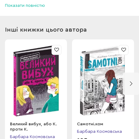
Показати повністю
зловісного Юзефа на прізвисько Сталін. Хіба тільки Буба.
Інші книжки цього автора
Великий вибух, або К.
Самотні.ком
проти К.
Барбара Космовська
Барбара Космовська