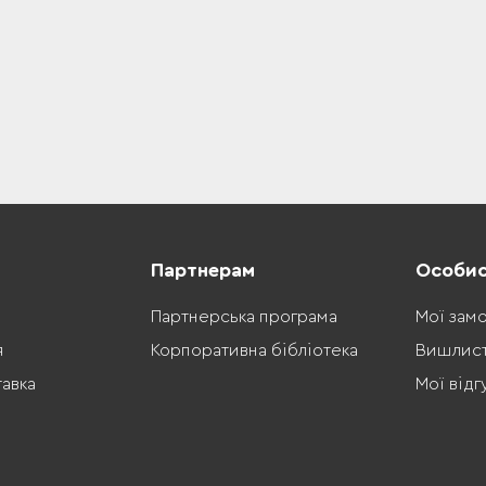
Партнерам
Особис
Партнерська програма
Мої зам
я
Корпоративна бібліотека
Вишлис
тавка
Мої відг