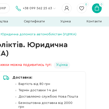
0
0
УКР
+38 099 562 25 63
ицтва
Сертифікати
Уцінка
Контакти
в. Юридична допомога автомобілістам (УЦІНКА)
фліктів. Юридична
КА)
книжки можна подивитись тут:
Уцінка
Доставка:
Вартість від 80 грн
Термін доставки 1-4 дні
Доставляємо службою Нова Пошта
Безкоштовна доставка від 2000
грн