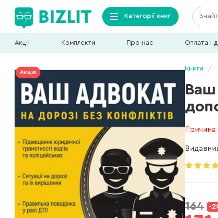
Категорії книг
Акції
Комплекти
Про нас
Оплата і 
Книги
Акція
Ваш 
доп
Причина 
Видавни
164
-2