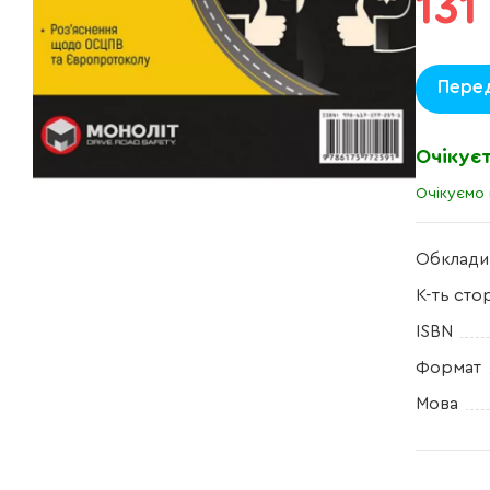
131
Пере
Очікує
Очікуємо 
Обклади
К-ть сто
ISBN
Формат
Мова