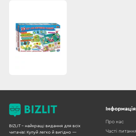
Інформація
Про нас
BIZLIT – найкращі видання для всіх
Часті питанн
читачів! Купуй легко й вигідно —