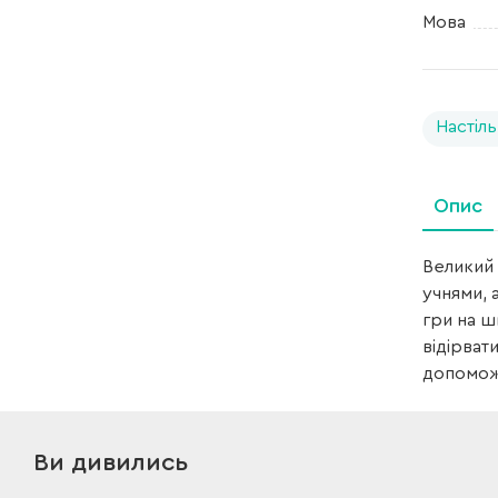
Мова
Настіль
Опис
Великий 
учнями, 
гри на ш
відірват
допоможе
Ви дивились