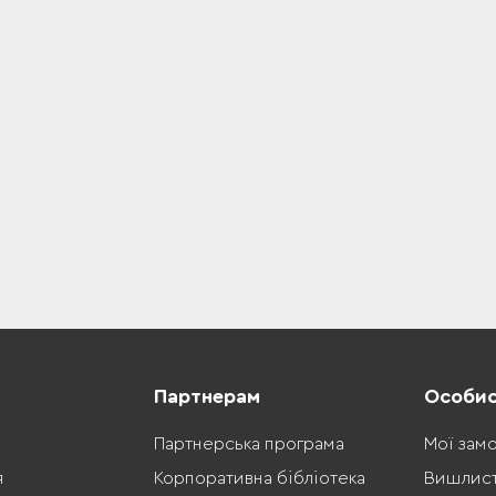
Партнерам
Особис
Партнерська програма
Мої зам
я
Корпоративна бібліотека
Вишлис