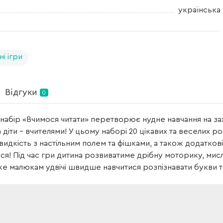
українська
ні ігри
Відгуки
0
набір «Вчимося читати» перетворює нудне навчання на за
а діти – вчителями! У цьому наборі 20 цікавих та веселих р
видкість з настільним полем та фішками, а також додаткові
ися! Під час гри дитина розвиватиме дрібну моторику, мис
 малюкам удвічі швидше навчитися розпізнавати букви та