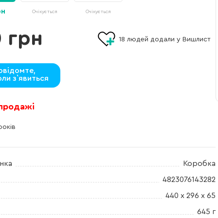
рн
Очікується
Очікується
 грн
18
людей додали у Вишлист
овідомте,
оли з`явиться
 продажі
років
нка
Коробка
4823076143282
440 x 296 x 65
645 г