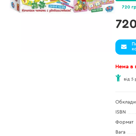
720 г
720
П
к
Нема в
від 5 
Обклади
ISBN
Формат
Вага