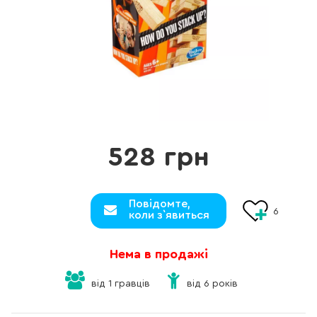
528 грн
Повідомте,
6
коли з`явиться
Нема в продажі
від 1 гравців
від 6 років