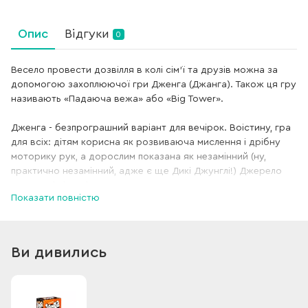
Опис
Відгуки
0
Весело провести дозвілля в колі сім'ї та друзів можна за
допомогою захоплюючої гри Дженга (Джанга). Також ця гру
називають «Падаюча вежа» або «Big Tower».
Дженга - безпрограшний варіант для вечірок. Воістину, гра
для всіх: дітям корисна як розвиваюча мислення і дрібну
моторику рук, а дорослим показана як незамінний (ну,
практично незамінний, адже є ще Дикі Джунглі!) Джерело
веселощів і радісного настрою.
Показати повністю
Правила гри прості - збудувавши башту з дерев'яних блоків,
гравці по черзі переміщають блоки з нижніх рядів в верхній,
намагаючись при цьому не зруйнувати конструкцію. Робити
Ви дивились
це потрібно тільки однією рукою! В ході гри висота вежі
може збільшитися в два рази. Переможцем вважається
гравець, який поклав останній блок наверх вежі, не
зруйнувавши її. Кількість гравців не обмежена!