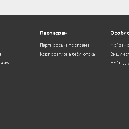
Партнерам
Особис
Партнерська програма
Мої зам
я
Корпоративна бібліотека
Вишлис
тавка
Мої відг