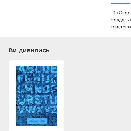
В «Європ
зрадять 
мандрівк
Ви дивились