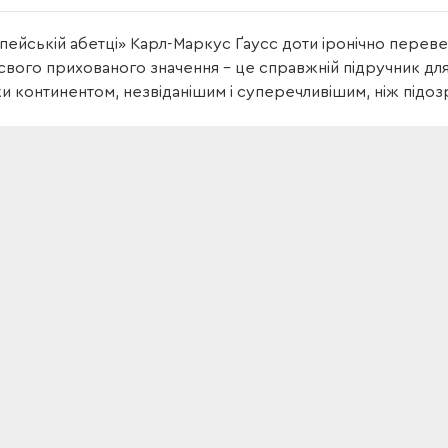
ейській абетці» Карл-Маркус Ґаусс доти іронічно перевер
свого прихованого значення – це справжній підручник дл
и континентом, незвіданішим і суперечливішим, ніж підоз