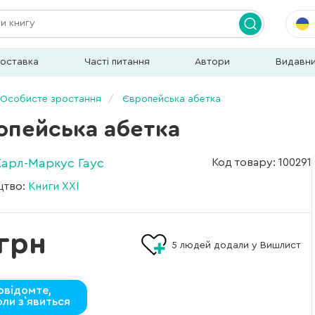
доставка
Часті питання
Автори
Видавн
Особисте зростання
Європейська абетка
опейська абетка
Карл-Маркус Гаус
Код товару: 100291
цтво:
Книги XXI
грн
5
людей додали у Вишлист
овідомте,
оли з`явиться