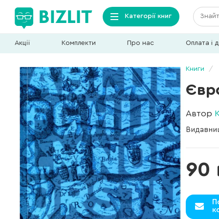
Категорії книг
Акції
Комплекти
Про нас
Оплата і 
Книги
Євр
Автор
Видавни
90 
П
к