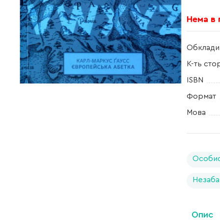
Нема в
Обклади
К-ть сто
ISBN
Формат
Мова
Особис
Незаба
Опис