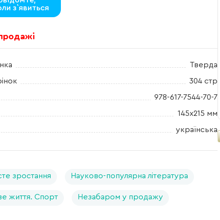
овідомте,
оли з`явиться
 продажі
нка
Тверда
рінок
304 стр
978-617-7544-70-7
145х215 мм
українська
те зростання
Науково-популярна література
е життя. Спорт
Незабаром у продажу