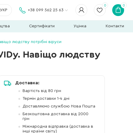
0
0
УКР
+38 099 562 25 63
ицтва
Сертифікати
Уцінка
Контакти
авіщо людству потрібні віруси
VIDу. Навіщо людству
Доставка:
Вартість від 80 грн
Термін доставки 1-4 дні
Доставляємо службою Нова Пошта
Безкоштовна доставка від 2000
грн
Міжнародна відправка (доставка в
інші країни світу)