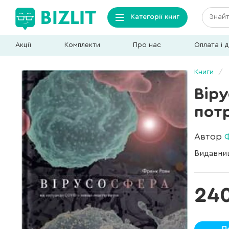
Категорії книг
Акції
Комплекти
Про нас
Оплата і 
Книги
Вір
потр
Автор
Видавни
24