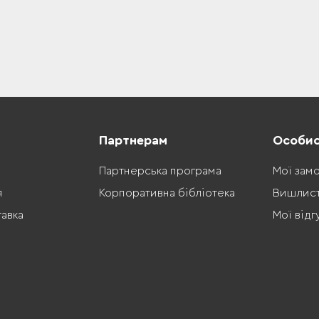
Партнерам
Особис
Партнерська програма
Мої зам
я
Корпоративна бібліотека
Вишлис
тавка
Мої відг