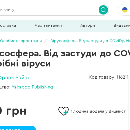
доставка
Часті питання
Автори
Видавн
Особисте зростання
Вірусосфера. Від застуди до COVIDу. Н
усосфера. Від застуди до CO
ібні віруси
Фрэнк Райан
Код товару: 116211
цтво:
Yakaboo Publishing
0 грн
1
людина додала у Вишлист