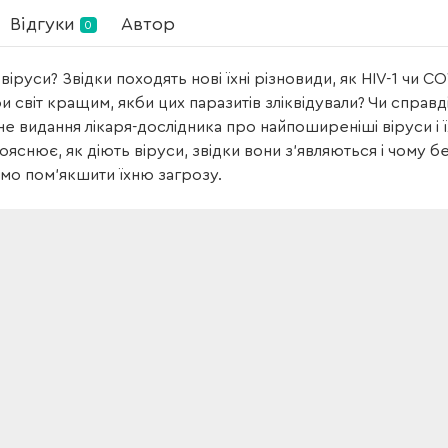
Відгуки
Автор
0
віруси? Звідки походять нові їхні різновиди, як HIV-1 чи C
би світ кращим, якби цих паразитів зліквідували? Чи справд
е видання лікаря-дослідника про найпоширеніші віруси і
яснює, як діють віруси, звідки вони з’являються і чому б
мо пом’якшити їхню загрозу.