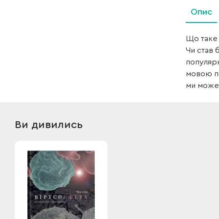
Опис
Що таке 
Чи став 
популярн
мовою по
ми може
Ви дивились