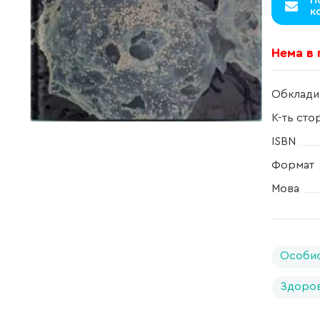
П
к
Нема в
Обклади
К-ть сто
ISBN
Формат
Мова
Особис
Здоров