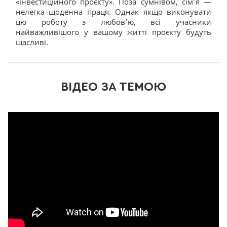
«інвестиційного проєкту». Поза сумнівом, сім՚я —
нелегка щоденна праця. Однак якщо виконувати
цю роботу з любов՚ю, всі учасники
найважливішого у вашому житті проєкту будуть
щасливі.
ВІДЕО ЗА ТЕМОЮ