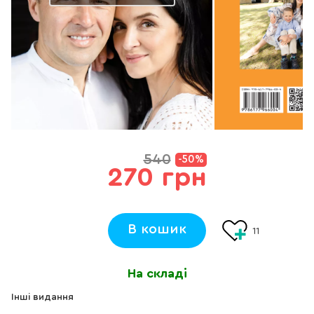
540
-50%
270 грн
В кошик
11
На складі
Інші видання