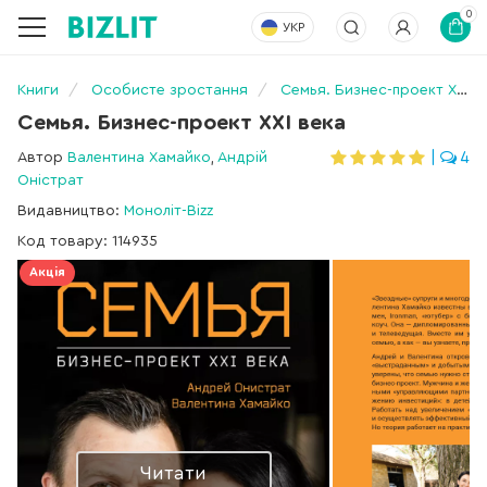
0
УКР
Книги
Особисте зростання
Семья. Бизнес-проект ХХІ века
Семья. Бизнес-проект ХХІ века
Автор
Валентина Хамайко
,
Андрій
|
4
Оністрат
Видавництво:
Моноліт-Bizz
Код товару: 114935
Акція
Читати