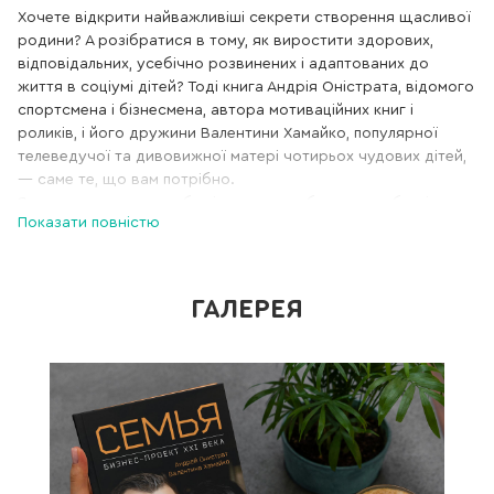
Хочете відкрити найважливіші секрети створення щасливої
родини? А розібратися в тому, як виростити здорових,
відповідальних, усебічно розвинених і адаптованих до
життя в соціумі дітей? Тоді книга Андрія Оністрата, відомого
спортсмена і бізнесмена, автора мотиваційних книг і
роликів, і його дружини Валентини Хамайко, популярної
телеведучої та дивовижної матері чотирьох чудових дітей,
— саме те, що вам потрібно.
Як не помилитися у виборі партнера, зберегти любов і
Показати повністю
гармонійно пройти через усі кризи, які неминуче
трапляються в житті будь-якої сім՚ї? Як виростити дітей
здоровими, сформувати в них необхідні для життя в соціумі
якості? Як навчити їх розпоряджатися грошима, прищепити
ГАЛЕРЕЯ
їм відповідальність і забезпечити достатньою «порцією»
впевненості в собі?
Свої відповіді на ці та багато інших запитань пропонують
Андрій Оністрат, спортсмен, бізнесмен, автор яскравих
мотиваційних книг і передач, і його дружина Валентина
Хамайко — екс-модель, телеведуча, чудова господиня і
мати чотирьох дітей. Книга рекомендується всім, кого
цікавлять проблеми особистісного розвитку, парних