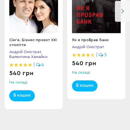
Сім’я. Бізнес-проєкт ХХІ
Як я про$рав банк
століття
Андрій Оністрат
Андрій Оністрат,
|
5
Валентина Хамайко
540 грн
|
4
540 грн
На складі
На складі
В кошик
В кошик