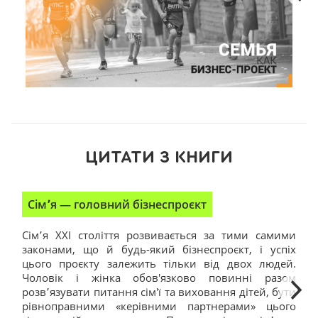
ЦИТАТИ З КНИГИ
Сім՚я — головний бізнеспроєкт
Я
Сім՚я XXI століття розвивається за тими самими
Що
законами, що й будь-який бізнеспроєкт, і успіх
ви
цього проєкту залежить тільки від двох людей.
Не
Чоловік і жінка обов'язково повинні разом
па
розв՚язувати питання сім'ї та виховання дітей, бути
од
рівноправними «керівними партнерами» цього
по