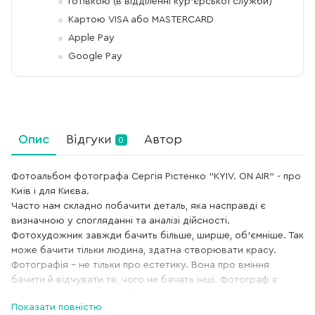
Готівкою (в відділенні кур'єрської служби)
Картою VISA або MASTERCARD
Apple Pay
Google Pay
Опис
Відгуки
Автор
0
Фотоальбом фотографа Сергія Рістенко "KYIV. ON AIR" - про
Київ і для Києва.
Часто нам складно побачити деталь, яка насправді є
визначною у спогляданні та аналізі дійсності.
Фотохудожник завжди бачить більше, ширше, об’ємніше. Так
може бачити тільки людина, здатна створювати красу.
Фотографія – не тільки про естетику. Вона про вміння
бачити й відчувати те, чого не бачать інші. Фотограф є
провідником у світ емоцій, світ незрозумілого сенсу,
Показати повністю
вкладеного в прості речі.