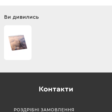
Кожна світлина Сергія Рістенка – неповторний кадр, на
якому відображена тонка краса органічного синтезу міста
й природи. Це велична індустріалізація та ніжні пейзажі,
Ви дивились
вміщені в одну мистецьку площину. Роботи, що ви побачите
тут, доводять: Київ – особливе місто, у якому живе
мистецтво. Автору вдалося буквально спіймати мить,
зупинити час, створивши живі й надзвичайно естетичні
візуальні історії: від засніжених спортивних майданчиків до
старих будівель, які ще дихають епохою минулого
тисячоліття; від німої паркувальної зони до ніжного
вранішнього Дніпра; від яскравого й завжди ефектного
Михайлівського до таємничого й унікального фунікулера.
Кожен, хто тримає цю книгу в руках, має розуміти, що
ризикує невідворотно закохатися в українську столицю, її
атмосферу та несхожість на жодне інше місто. Київ Рістенка
– розмаїтий і багатогранний, такий, яким він і є насправді.
Директор Департаменту культури КМДА Діана Попова
Контакти
РОЗДРІБНІ ЗАМОВЛЕННЯ