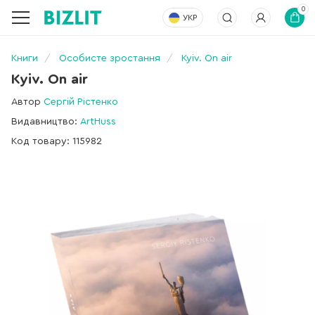
0
УКР
Книги
Особисте зростання
Kyiv. On air
Kyiv. On air
Автор
Сергій Рістенко
Видавництво:
ArtHuss
Код товару: 115982