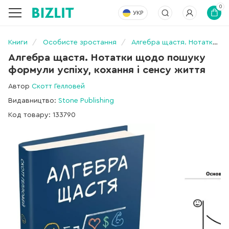
0
УКР
Книги
Особисте зростання
Алгебра щастя. Нотатки щодо пошуку формули успіху, кохання і сенсу життя
Алгебра щастя. Нотатки щодо пошуку
формули успіху, кохання і сенсу життя
Автор
Скотт Гелловей
Видавництво:
Stone Publishing
Код товару: 133790