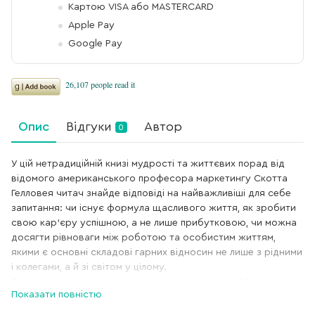
Картою VISA або MASTERCARD
Apple Pay
Google Pay
Опис
Відгуки
Автор
0
У цій нетрадиційній книзі мудрості та життєвих порад від
відомого американського професора маркетингу Скотта
Гелловея читач знайде відповіді на найважливіші для себе
запитання: чи існує формула щасливого життя, як зробити
свою кар'єру успішною, а не лише прибутковою, чи можна
досягти рівноваги між роботою та особистим життям,
якими є основні складові гарних відносин не лише з рідними
і колегами, а й зі світом у цілому.
Як людина, що свого часу входила до списку "50
Показати повністю
найкращих у світі професорів бізнес-шкіл" і створила кілька
досить успішних компаній, автор має чим поділитися з