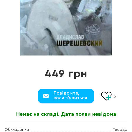
449 грн
Повідомте,
6
коли з`явиться
Немає на складі. Дата появи невідома
Обкладинка
Тверда