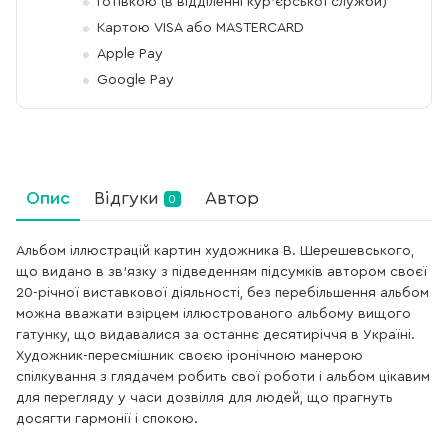
Готівкою (в відділенні кур'єрської служби)
Картою VISA або MASTERCARD
Apple Pay
Google Pay
Опис
Відгуки
Автор
0
Альбом іллюстрацій картин художника В. Шерешевського,
що видано в зв’язку з підведенням підсумків автором своєї
20-річної виставкової діяльності, без перебільшення альбом
можна вважати взірцем іллюстрованого альбому вищого
гатунку, що видавалися за останнє десятиріччя в Україні.
Художник-пересмішник своєю іронічною манерою
спілкування з глядачем робить свої роботи і альбом цікавим
для перегляду у часи дозвілля для людей, що прагнуть
досягти гармонії і спокою.