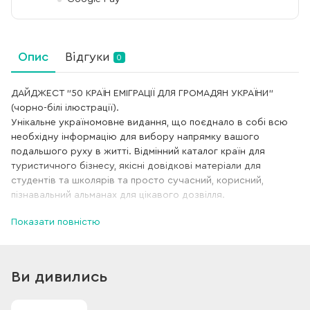
Опис
Відгуки
0
ДАЙДЖЕСТ "50 КРАЇН ЕМІГРАЦІЇ ДЛЯ ГРОМАДЯН УКРАЇНИ"
(чорно-білі ілюстрації).
Унікальне україномовне видання, що поєднало в собі всю
необхідну інформацію для вибору напрямку вашого
подальшого руху в житті. Відмінний каталог країн для
туристичного бізнесу, якісні довідкові матеріали для
студентів та школярів та просто сучасний, корисний,
пізнавальний альманах для цікавого дозвілля.
Показати повністю
Інформація дайджесту добре структурована та надає
вичерпні відповіді на питання про культурний спадок,
туристичні цікавинки, клімат, особливості спілкування,
медицину, освіту, житло, ціни, умови ведення бізнесу та
Ви дивились
працевлаштування, можливості відвідин та еміграції до
країни. Також наведено адреси та телефони консульств та