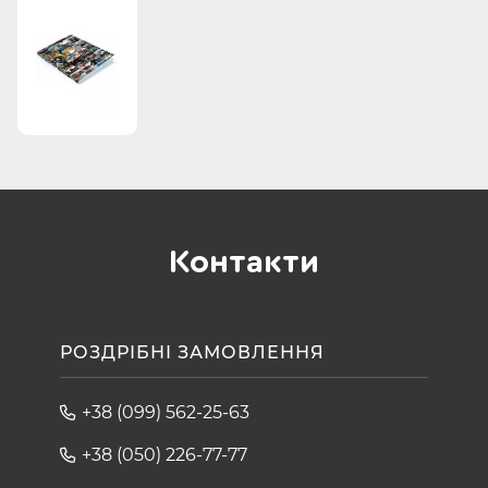
візових центрів в Україні та за кордоном.
До видання 2015 року увійшли країни: Австралія, Аргентина,
Бельгія, Білорусь, Бразилія, Великобританія, В’єтнам,
Гватемала, Гонконг, Греція, Грузія, Данія, Домінікана, Естонія,
Єгипет, Ізраїль, Індія, Іспанія, Італія, Казахстан, Канада, Китай,
Кіпр, Куба, Латвія, Литва, Люксембург, Мальта, Мексика,
Молдова, Нідерланди, Німеччина, Нова Зеландія, Норвегія,
Південна Корея, Польща, Португаля, Румунія, Сінгапур,
Словаччина, США, Таїланд, Туреччина, Фінляндія, Франція,
Чехія, Чорногорія, Швейцарія, Швеція.
Контакти
РОЗДРІБНІ ЗАМОВЛЕННЯ
+38 (099) 562-25-63
+38 (050) 226-77-77