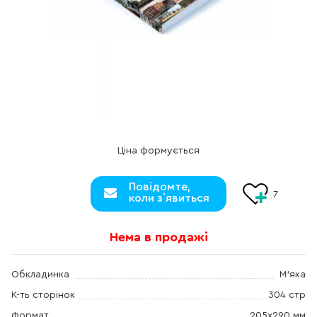
Ціна формується
Повідомте,
7
коли з`явиться
Нема в продажі
Обкладинка
М'яка
К-ть сторінок
304 стр
Формат
205х290 мм