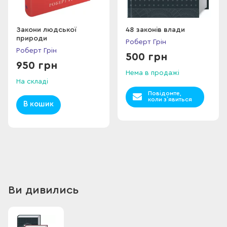
трапляється під час кризових ситуацій, коли є нагальна
потреба вирішити проблему чи виконати термінове
завдання, або як наслідок тривалої та копіткої роботи над
Закони людської
48 законів влади
природи
проєктом. Роберт Грін називає описане відчуття
Роберт Грін
майстерністю.
Роберт Грін
500 грн
950 грн
Нема в продажі
На складі
Повідомте,
коли з`явиться
В кошик
Ви дивились