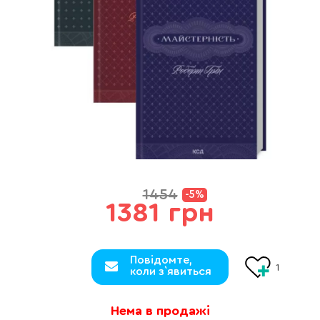
1454
-5%
1381 грн
Повідомте,
1
коли з`явиться
Нема в продажі