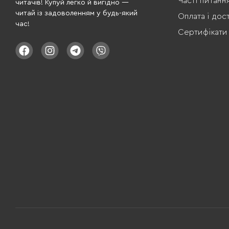
Часті питанн
читачів! Купуй легко й вигідно —
читай із задоволенням у будь-який
Оплата і дос
час!
Сертифікати