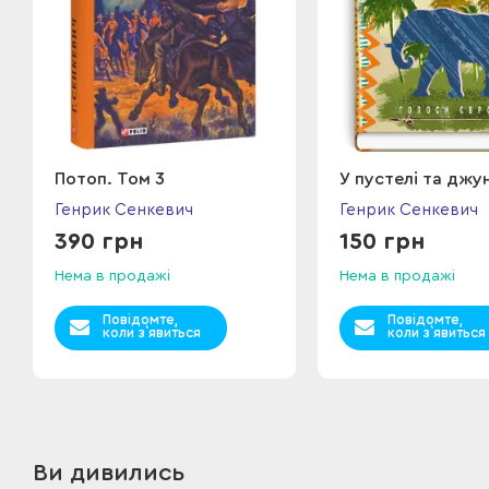
Потоп. Том 3
У пустелі та джу
Генрик Сенкевич
Генрик Сенкевич
390 грн
150 грн
Нема в продажі
Нема в продажі
Повідомте,
Повідомте,
коли з`явиться
коли з`явиться
Ви дивились