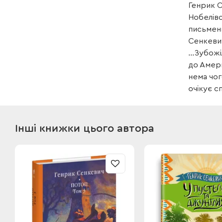
Генрик С
Нобелівс
письменн
Сенкевич
...Зубож
до Амери
нема чог
очікує с
Інші книжки цього автора