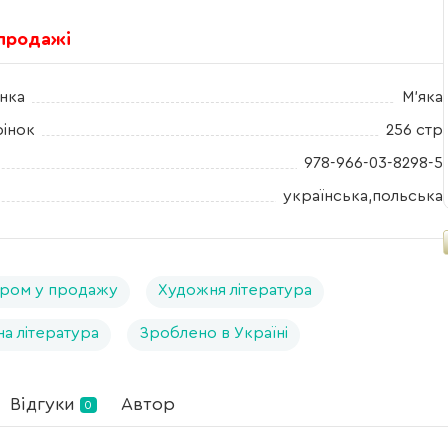
 продажі
нка
М'яка
рінок
256 стр
978-966-03-8298-5
українська,польська
ром у продажу
Художня література
на література
Зроблено в Україні
Відгуки
Автор
0