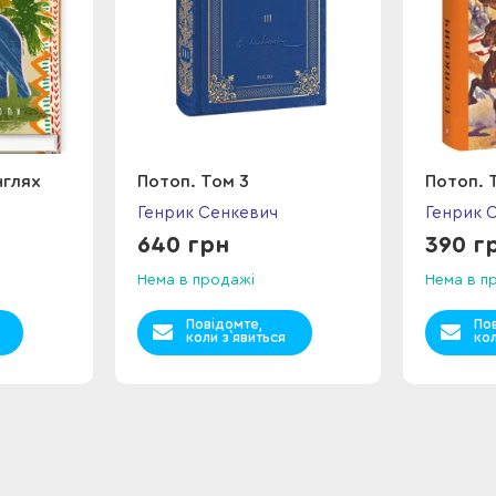
нглях
Потоп. Том 3
Потоп. 
Генрик Сенкевич
Генрик 
640 грн
390 г
Нема в продажі
Нема в п
Повідомте,
По
коли з`явиться
кол