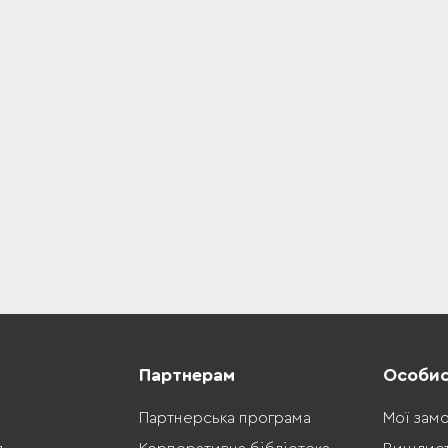
Партнерам
Особис
Партнерська програма
Мої зам