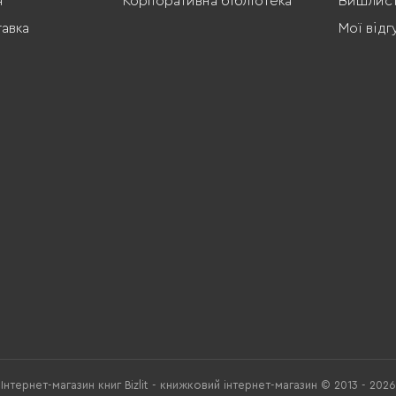
я
Корпоративна бібліотека
Вишлис
тавка
Мої відг
Інтернет-магазин книг Bizlit - книжковий інтернет-магазин © 2013 - 2026