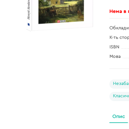
Нема в
Обклади
К-ть сто
ISBN
Мова
Незаба
Класич
Опис