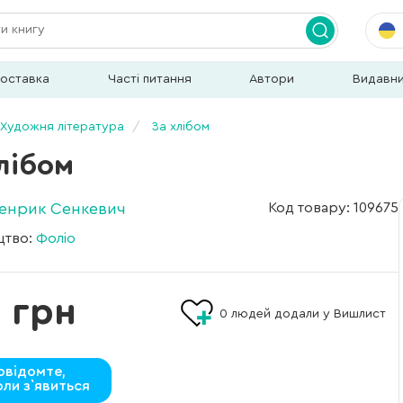
доставка
Часті питання
Автори
Видавн
Художня література
За хлібом
лібом
Генрик Сенкевич
Код товару: 109675
цтво:
Фоліо
 грн
0
людей додали у Вишлист
овідомте,
оли з`явиться