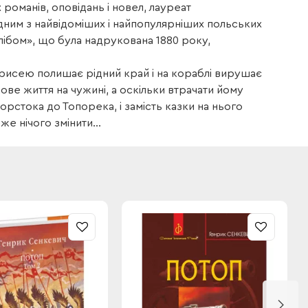
романів, оповідань і новел, лауреат
одним з найвідоміших і найпопулярніших польських
хлібом», що була надрукована 1880 року,
рисею полишає рідний край і на кораблі вирушає
ове життя на чужині, а оскільки втрачати йому
орстока до Топорека, і замість казки на нього
е нічого змінити...