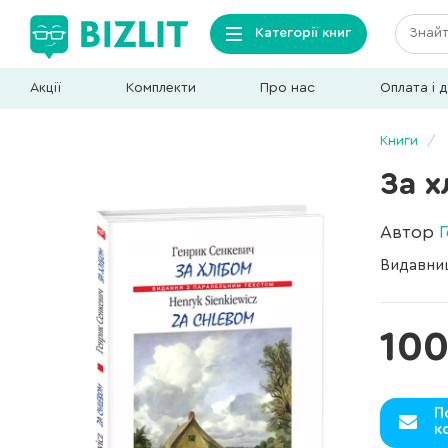
Категорії книг
Акції
Комплекти
Про нас
Оплата і 
Книги
За х
Автор
Видавни
100
П
к