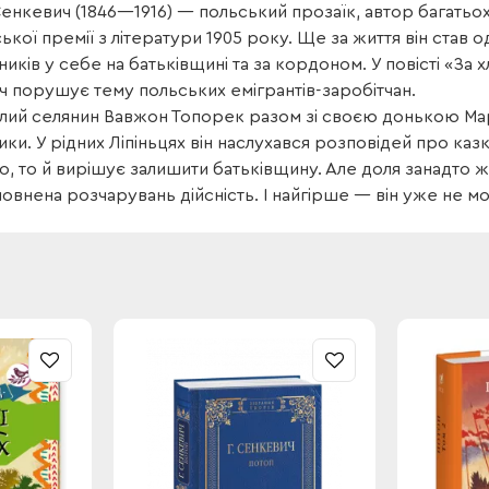
енкевич (1846—1916) — польський прозаїк, автор багатьох 
ької премії з літератури 1905 року. Ще за життя він став 
иків у себе на батьківщині та за кордоном. У повісті «За 
 порушує тему польських емігрантів-заробітчан.
ілий селянин Вавжон Топорек разом зі своєю донькою Ма
ки. У рідних Ліпіньцях він наслухався розповідей про казк
о, то й вирішує залишити батьківщину. Але доля занадто ж
повнена розчарувань дійсність. І найгірше — він уже не мож