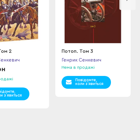
Том 2
Потоп. Том 3
Сенкевич
Генрик Сенкевич
Нема в продажі
рн
родажі
Повідомте,
коли з`явиться
відомте,
и з`явиться