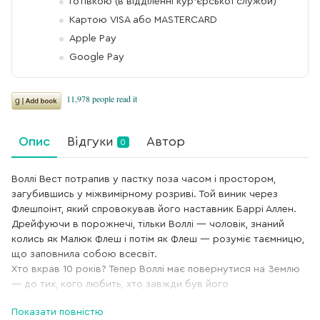
Готівкою (в відділенні кур'єрської служби)
Картою VISA або MASTERCARD
Apple Pay
Google Pay
Опис
Відгуки
Автор
0
Воллі Вест потрапив у пастку поза часом і простором,
загубившись у міжвимірному розриві. Той виник через
Флешпоінт, який спровокував його наставник Баррі Аллен.
Дрейфуючи в порожнечі, тільки Воллі — чоловік, знаний
колись як Малюк Флеш і потім як Флеш — розуміє таємницю,
що заповнила собою всесвіт.
Хто вкрав 10 років? Тепер Воллі має повернутися на Землю
— до тих, кого любить, хто завжди був його
громовідводом. Та з ким би Воллі не намагався зв’язатися
Показати повністю
— він вислизав усе далі й далі, ближче до порожнечі.