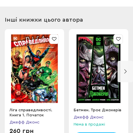
Інші книжки цього автора
Ліга справедливості.
Бетмен. Троє Джокерів
Книга 1. Початок
Джефф Джонс
Джефф Джонс
Нема в продажі
260 грн