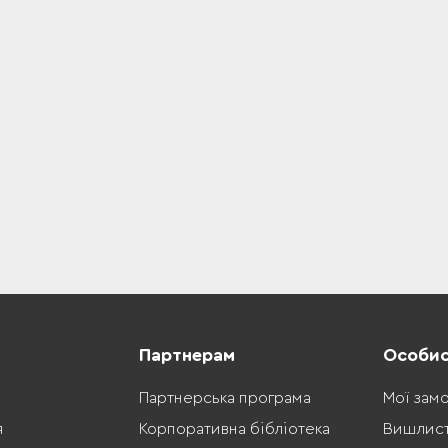
Партнерам
Особис
Партнерська програма
Мої зам
я
Корпоративна бібліотека
Вишлис