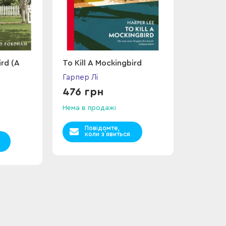
ird (A
To Kill A Mockingbird
Гарпер Лі
476 грн
Нема в продажі
Повідомте,
коли з`явиться