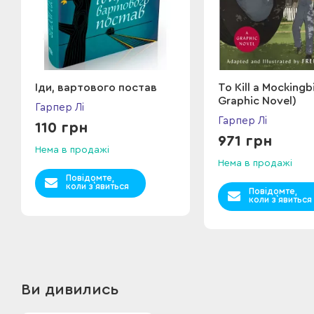
Іди, вартового постав
To Kill a Mockingb
Graphic Novel)
Гарпер Лі
Гарпер Лі
110 грн
971 грн
Нема в продажі
Нема в продажі
Повідомте,
коли з`явиться
Повідомте,
коли з`явиться
Ви дивились