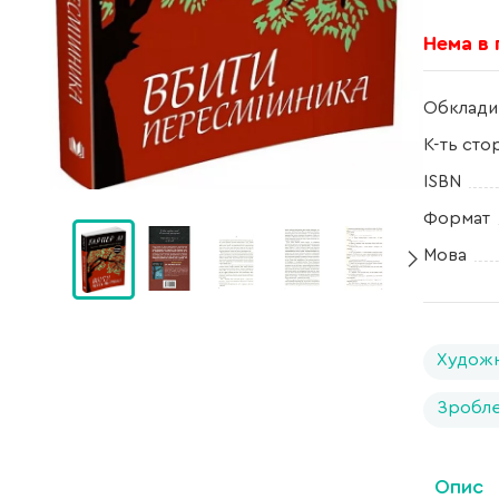
Нема в
Обклади
К-ть сто
ISBN
Формат
Мова
Художн
Зробле
Опис