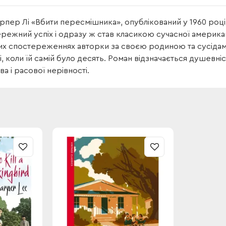
рпер Лі «Вбити пересмішника», опублікований у 1960 році
режний успіх і одразу ж став класикою сучасної американ
х спостереженнях авторки за своєю родиною та сусідами, та
і, коли їй самій було десять. Роман відзначається душевніс
ва і расової нерівності.