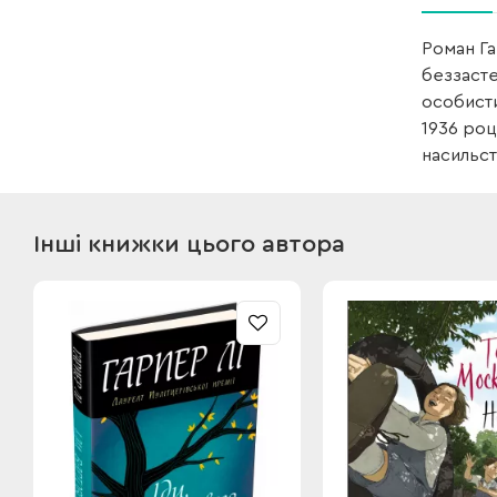
Роман Га
беззасте
особисти
1936 роц
насильст
Інші книжки цього автора