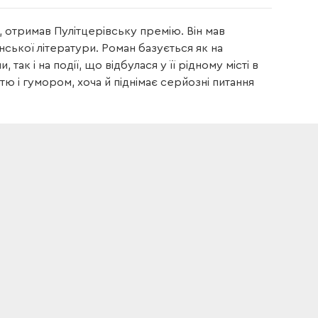
, отримав Пулітцерівську премію. Він мав
ської літератури. Роман базується як на
к і на події, що відбулася у її рідному місті в
тю і гумором, хоча й піднімає серйозні питання