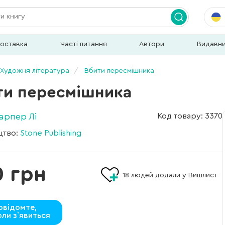
доставка
Часті питання
Автори
Видавн
Художня література
Вбити пересмішника
ти пересмішника
Гарпер Лі
Код товару: 3370
цтво:
Stone Publishing
0 грн
18
людей додали у Вишлист
овідомте,
оли з`явиться