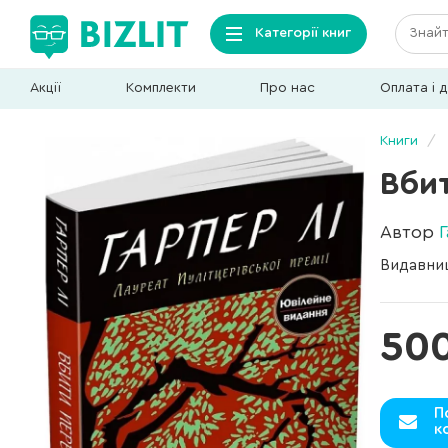
Категорії книг
Акції
Комплекти
Про нас
Оплата і 
Книги
Вби
Автор
Видавни
50
П
к