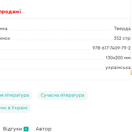
 продажі
нка
Тверда
рінок
352 стр
978-617-7409-79-2
130х200 мм
українська
я література
Сучасна література
но в Україні
Відгуки
Автор
0