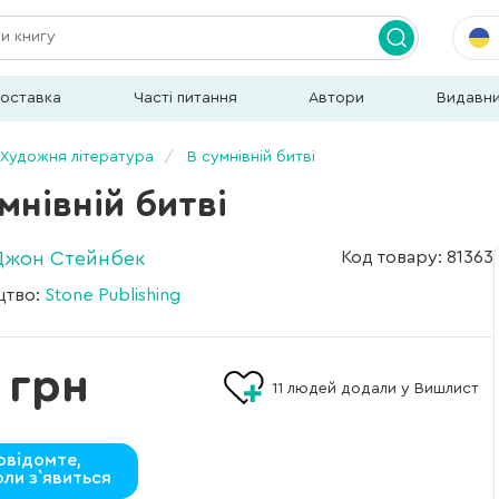
доставка
Часті питання
Автори
Видавн
Художня література
В сумнівній битві
мнівній битві
Джон Стейнбек
Код товару: 81363
цтво:
Stone Publishing
 грн
11
людей додали у Вишлист
овідомте,
оли з`явиться