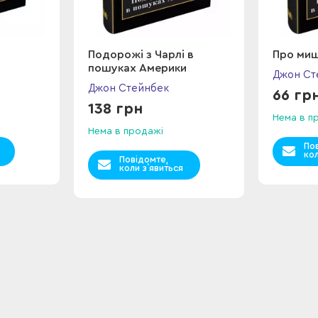
Подорожі з Чарлі в
Про миш
пошуках Америки
Джон Ст
Джон Стейнбек
66 гр
138 грн
Нема в п
Нема в продажі
По
кол
Повідомте,
коли з`явиться