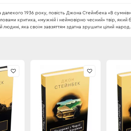
 далекого 1936 року, повість Джона Стейнбека «В сумнівній
словами критика, «мужній і неймовірно чесний» твір, який
й людині, яка своїм завзяттям здатна зрушити цілий народ.