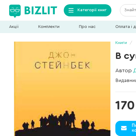
Категорії книг
Акції
Комплекти
Про нас
Оплата і 
Книги
В су
Автор
Видавни
170
П
к