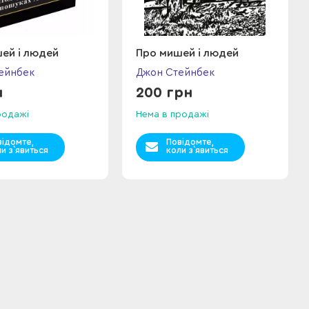
ей і людей
Про мишей і людей
ейнбек
Джон Стейнбек
н
200 грн
родажі
Нема в продажі
відомте,
Повідомте,
и з`явиться
коли з`явиться