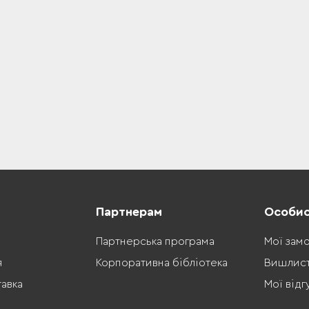
Партнерам
Особис
Партнерська програма
Мої зам
я
Корпоративна бібліотека
Вишлис
тавка
Мої відг