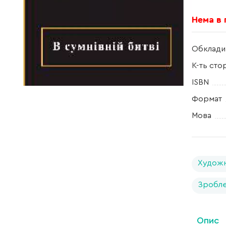
Нема в
Обклади
К-ть сто
ISBN
Формат
Мова
Художн
Зробле
Опис