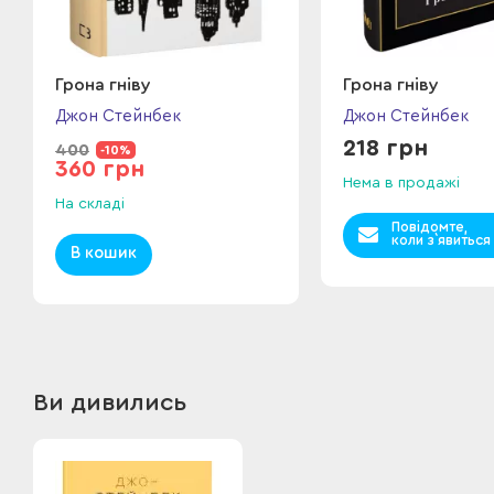
Грона гніву
Грона гніву
Джон Стейнбек
Джон Стейнбек
218 грн
400
-10%
360 грн
Нема в продажі
На складі
Повідомте,
коли з`явиться
В кошик
Ви дивились