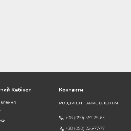
тий Кабінет
Контакти
овлення
РОЗДРІБНІ ЗАМОВЛЕННЯ
т
+38 (099) 562-25-63
уки
+38 (050) 226-77-77