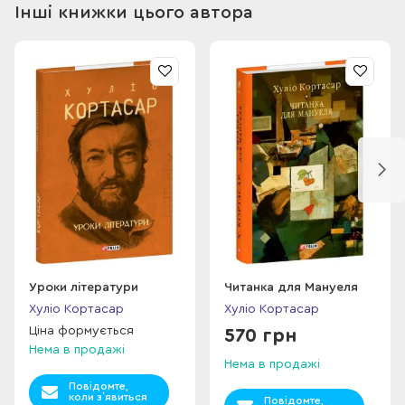
розповідає про свій шлях письменника й аналізує власну
Інші книжки цього автора
творчість: як з’явилися хронопи й такі неперевершені
оповідання, як «Ніч горілиць» чи «Продовженість парків»; у
чому суть роману «Гра в класи» та як він писався тощо. Той,
хто прочитає скрупульозну і точну розшифровку
тринадцяти годин магнітофонних записів, побачить, що
Кортасар неписаний недалеко втік від Кортасара писаного:
така сама майстерність, фантазія, начитаність та
інтелектуальна чесніть.
Уроки літератури
Читанка для Мануеля
Хуліо Кортасар
Хуліо Кортасар
Ціна формується
570 грн
Нема в продажі
Нема в продажі
Повідомте,
коли з`явиться
Повідомте,