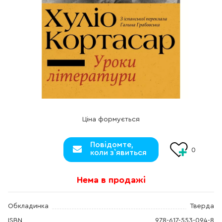
Ціна формується
Повідомте,
0
коли з`явиться
Нема в продажі
Обкладинка
Тверда
ISBN
978-617-553-094-8