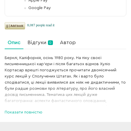
Apple Pay
Google Pay
Опис
Відгуки
Автор
0
Берклі, Каліфорнія, осінь 1980 року. На піку своєї
письменницької кар’єри і після багатьох відмов Хуліо
Кортасар врешті погоджується прочитати двомісячний
курс лекцій у Сполучених Штатах. Як і варто було
сподіватися, ці лекції виявилися аж ніяк не дидактичними, то
були радше розмови про літературу, про його власний
досвід письменника. Тематика цих лекцій дуже
багатогранна: аспекти фантастичного оповідання,
музичність, гумор, еротизм та ігрове в літературі, фантазія і
Показати повністю
реалізм, соціальна література і мовні пастки.
Кортасар, уже в тому віці, коли підводять підсумки,