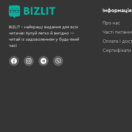
Інформація
Про нас
BIZLIT – найкращі видання для всіх
Часті питанн
читачів! Купуй легко й вигідно —
читай із задоволенням у будь-який
Оплата і дос
час!
Сертифікати