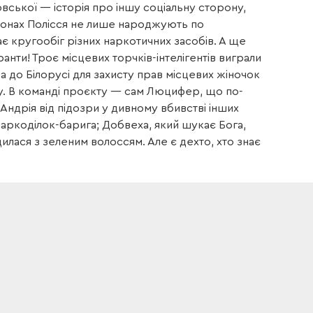
овської — історія про іншу соціальну сторону,
регіонах Полісся не лише народжують по
є кругообіг різних наркотичних засобів. А ще
ранти! Троє місцевих торчків-інтелігентів виграли
ка до Білорусі для захисту прав місцевих жіночок
ну. В команді проєкту — сам Люцифер, що по-
ндрія від підозри у дивному вбивстві інших
аркоділок-барига; Добвеха, який шукає Бога,
илася з зеленим волоссям. Але є дехто, хто знає