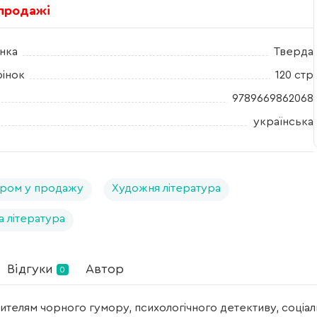
 продажі
нка
Тверда
рінок
120 стр
9789669862068
українська
ром у продажу
Художня література
а література
Відгуки
Автор
0
ителям чорного гумору, психологічного детективу, соціал