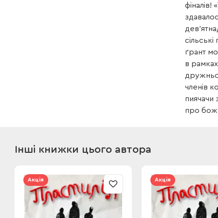
фіналів!
здавалос
дев’ятна
сільські
ґрант мо
в рамках
дружньом
членів к
пиячачи 
про боже
Інші книжки цього автора
Акція
Акція