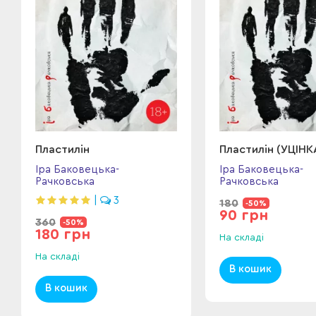
Пластилін
Пластилін (УЦІНК
Іра Баковецька-
Іра Баковецька-
Рачковська
Рачковська
|
3
180
-50%
90 грн
360
-50%
180 грн
На складі
На складі
В кошик
В кошик