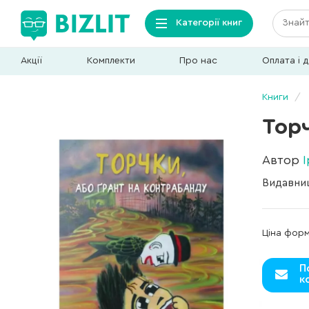
Категорії книг
Акції
Комплекти
Про нас
Оплата і 
Книги
Торч
Автор
Видавни
Ціна фор
П
к