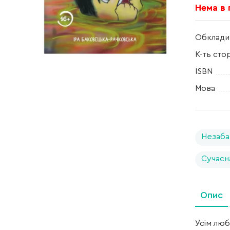
Нема в
Обклади
К-ть сто
ISBN
Мова
Незаба
Сучасн
Опис
Усім люб