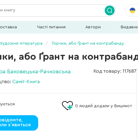
доставка
Часті питання
Автори
Видавн
Художня література
Торчки, або Ґрант на контрабанду
ки, або Ґрант на контрабан
Іра Баковецька-Рачковська
Код товару: 117687
цтво:
Саміт-Книга
мується
0
людей додали у Вишлист
овідомте,
оли з`явиться