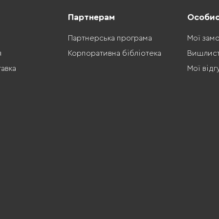
Партнерам
Особис
Партнерська програма
Мої зам
я
Корпоративна бібліотека
Вишлис
тавка
Мої відг