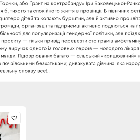
 «Торчки, або Ґрант на контрабанду» Іри Баковецької-Рачк
я б, тихого та спокійного життя в провінції. В північних 
дцятеро дітей та копають бурштин, але й активно процвіта
 громади, організації та підприємці активно подаються на ґ
більності для популяризації ґендерної політики, але поїзд
 проєкту — тільки привід перевезти сто грамів амфетамі
у виручає одного із головних героїв — молодого лікаря А
оманди. Підозрюваних багато — сільський «кришований» н
з почаївськими безхатьками; дивакувата дівчина, яка народ
вільну справу все!..