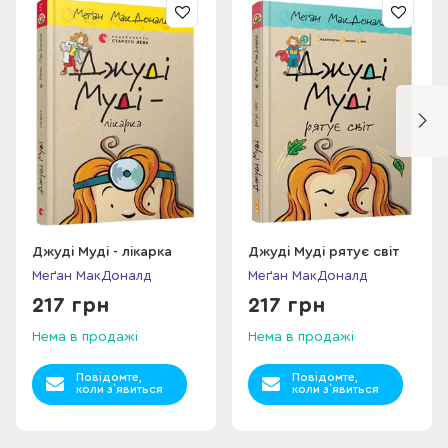
Джуді Муді - лікарка
Джуді Муді рятує світ
Меґан МакДоналд
Меґан МакДоналд
217 грн
217 грн
Нема в продажі
Нема в продажі
Повідомте,
Повідомте,
коли з`явиться
коли з`явиться