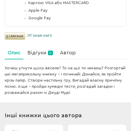
Картою VISA або MASTERCARD
Apple Pay
Google Pay
Опис
Відгуки
Автор
0
Хочеш утнути щось веселе? То на що ти чекаєш? Розгортай
цю мегаприкольну книжку – і починай! Дізнайся, як пройти
крізь папір. Створи настільну гру. Вигадай власну причіпну
пісню. А ще – пройди кумедні тести, розгадай загадки і
розважайся разом із Джуді Муді!
Інші книжки цього автора