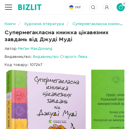
0
УКР
Книги
Художня література
Супермегакласна книжка цікавезних завдань від Джуді Муді
Супермегакласна книжка цікавезних
завдань від Джуді Муді
Автор
Меґан МакДоналд
Видавництво:
Видавництво Старого Лева
Код товару: 107247