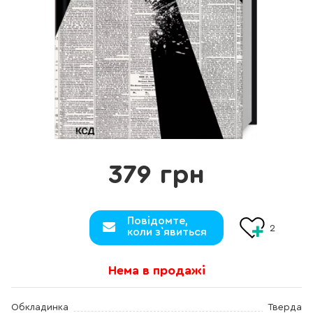
379 грн
Повідомте,
2
коли з`явиться
Нема в продажі
Обкладинка
Тверда