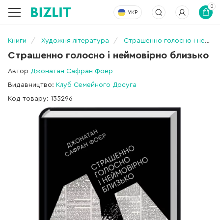
0
УКР
Книги
Художня література
Страшенно голосно і неймовірно близько
Страшенно голосно і неймовірно близько
Автор
Джонатан Сафран Фоер
Видавництво:
Клуб Семейного Досуга
Код товару: 135296