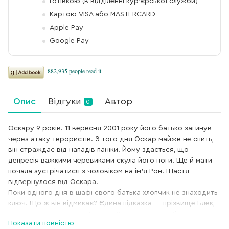
Готівкою (в відділенні кур'єрської служби)
Картою VISA або MASTERCARD
Apple Pay
Google Pay
Опис
Відгуки
Автор
0
Оскару 9 років. 11 вересня 2001 року його батько загинув
через атаку терористів. З того дня Оскар майже не спить,
він страждає від нападів паніки. Йому здається, що
депресія важкими черевиками скула його ноги. Ще й мати
почала зустрічатися з чоловіком на ім'я Рон. Щастя
відвернулося від Оскара.
Поки одного дня в шафі свого батька хлопчик не знаходить
ключ. Що ж він відмикає? Єдина підказка — прізвище Блек,
написане на ключниці. Тепер в Оскара є мета. Він хоче
Показати повністю
зв'язатися з усіма мешканцями Нью-Йорка на прізвище