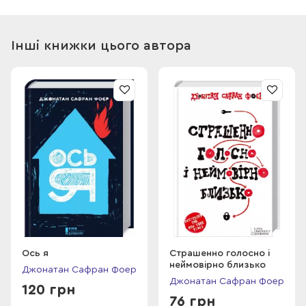
Блек. І таки дізнається історії їхнього болю та радості,
зустрінеться з жінкою з Емпайр- Стейт-Білдінг, а Оскарів
загадковий сусід розкриє таємницю, яку приховував від
Інші книжки цього автора
малого все життя.
Оскар іще не знає, куди приведе його дорога пошуків. І що
ховається під тим замком, який відмикається батьковим
ключем: незміряне горе чи омріяне щастя?..
Ось я
Страшенно голосно і
неймовірно близько
Джонатан Сафран Фоер
Джонатан Сафран Фоер
120 грн
76 грн