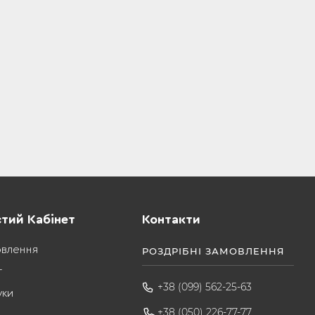
тий Кабінет
Контакти
овлення
РОЗДРІБНІ ЗАМОВЛЕННЯ
т
+38 (099) 562-25-63
уки
+38 (050) 226-77-77