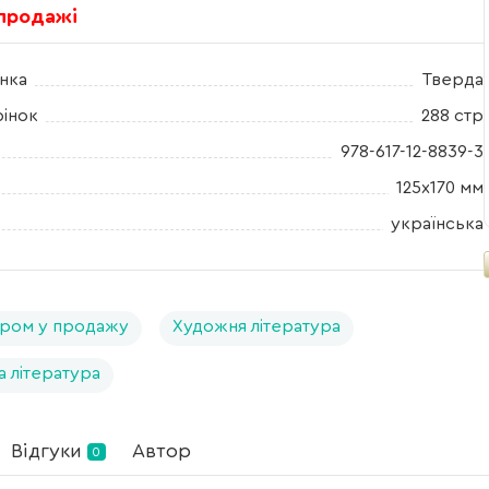
 продажі
нка
Тверда
рінок
288 стр
978-617-12-8839-3
125x170 мм
українська
ром у продажу
Художня література
а література
Відгуки
Автор
0