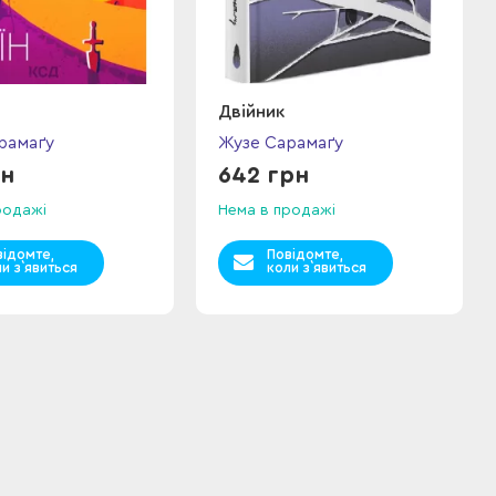
Двійник
рамаґу
Жузе Сарамаґу
рн
642 грн
родажі
Нема в продажі
відомте,
Повідомте,
и з`явиться
коли з`явиться