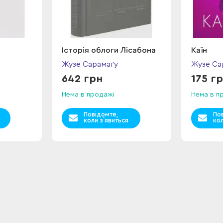
Історія облоги Лісабона
Каїн
Жузе Сарамаґу
Жузе Са
642 грн
175 г
Нема в продажі
Нема в п
Повідомте,
По
коли з`явиться
кол