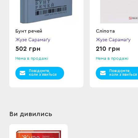
Бунт речей
Сліпота
Жузе Сарамаґу
Жузе Сарамаґу
502 грн
210 грн
Нема в продажі
Нема в продажі
Повідомте,
Повідомте,
коли з`явиться
коли з`явиться
Ви дивились