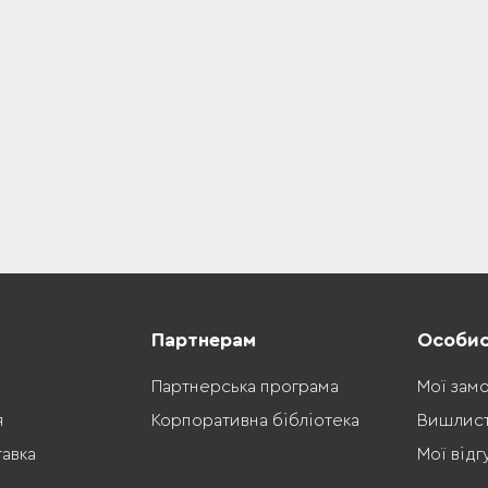
Партнерам
Особис
Партнерська програма
Мої зам
я
Корпоративна бібліотека
Вишлис
тавка
Мої відг