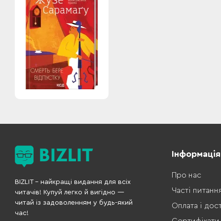
Інформація
Про нас
BIZLIT – найкращі видання для всіх
Часті питанн
читачів! Купуй легко й вигідно —
читай із задоволенням у будь-який
Оплата і дос
час!