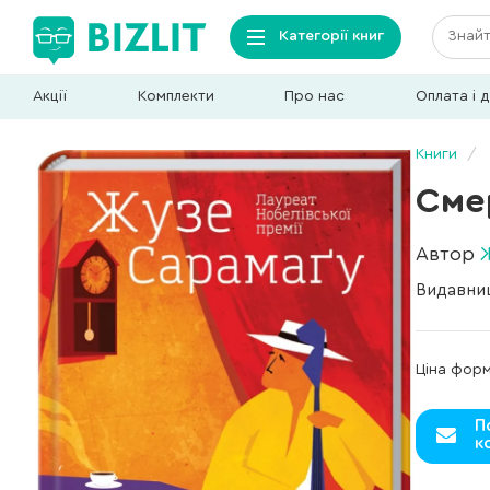
Категорії книг
Акції
Комплекти
Про нас
Оплата і 
Книги
Сме
Автор
Видавни
Ціна фор
П
к