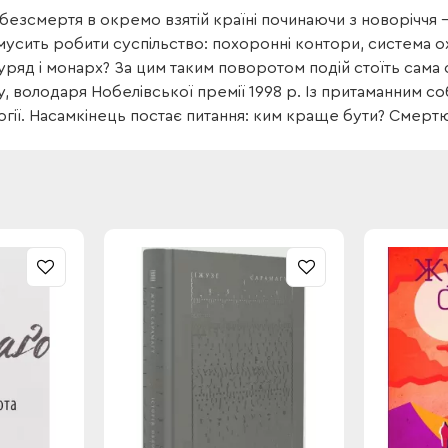
безсмертя в окремо взятій країні починаючи з новоріччя —
 мусить робити суспільство: похоронні контори, система о
уряд і монарх? За цим таким поворотом подій стоїть сам
, володаря Нобелівської премії 1998 р. Із притаманним со
логії. Насамкінець постає питання: ким краще бути? Смер