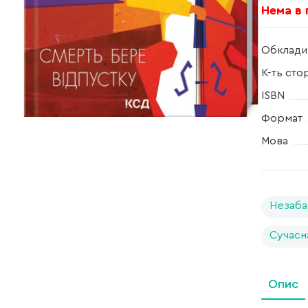
Нема в
Обклади
К-ть сто
ISBN
Формат
Мова
Незаба
Сучасн
Опис