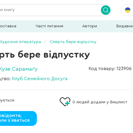
доставка
Часті питання
Автори
Видавн
Художня література
Смерть бере відпустку
рть бере відпустку
Жузе Сарамаґу
Код товару: 123906
цтво:
Клуб Семейного Досуга
мується
0
людей додали у Вишлист
овідомте,
оли з`явиться