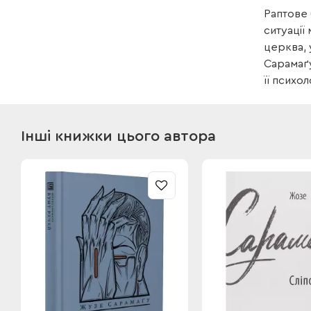
Раптове 
ситуації
церква, 
Сарамаґу
її психо
Інші книжки цього автора