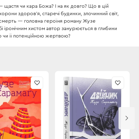
 щастя чи кара Божа? І на як довго? Що в цій
хорони здоров’я, старечі будинки, злочинний світ,
а смерть — головна героїня роману Жузе
бі іронічним хистом автор занурюється в глибини
тю чи її потенційною жертвою?