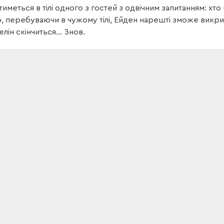
иметься в тілі одного з гостей з одвічним запитанням: хто
 перебуваючи в чужому тілі, Ейден нарешті зможе викрит
елін скінчиться… Знов.