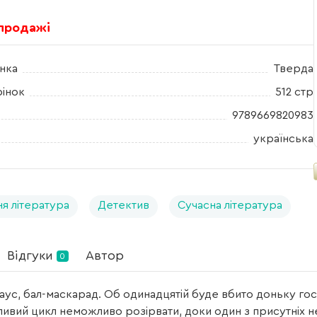
 продажі
нка
Тверда
рінок
512 стр
9789669820983
українська
я література
Детектив
Сучасна література
Відгуки
Автор
0
гаус, бал-маскарад. Об одинадцятій буде вбито доньку го
ивий цикл неможливо розірвати, доки один з присутніх не