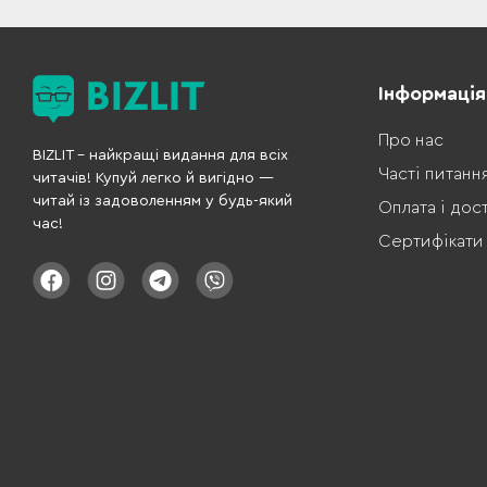
Інформація
Про нас
BIZLIT – найкращі видання для всіх
Часті питанн
читачів! Купуй легко й вигідно —
читай із задоволенням у будь-який
Оплата і дос
час!
Сертифікати