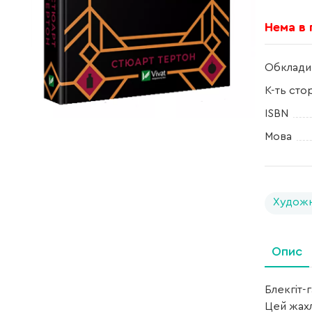
Нема в
Обклади
К-ть сто
ISBN
Мова
Художн
Опис
Блекгіт-
Цей жахл