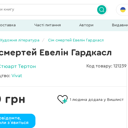
доставка
Часті питання
Автори
Видавн
Художня література
Сім смертей Евелін Гардкасл
 смертей Евелін Гардкасл
Стюарт Тертон
Код товару: 121239
цтво:
Vivat
 грн
1
людина додала у Вишлист
овідомте,
оли з`явиться