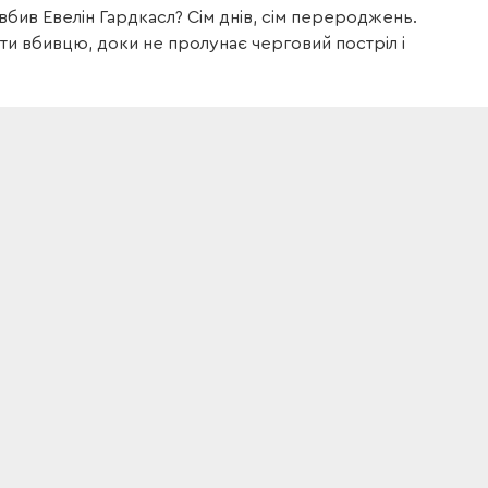
 вбив Евелін Гардкасл? Сім днів, сім перероджень.
и вбивцю, доки не пролунає черговий постріл і