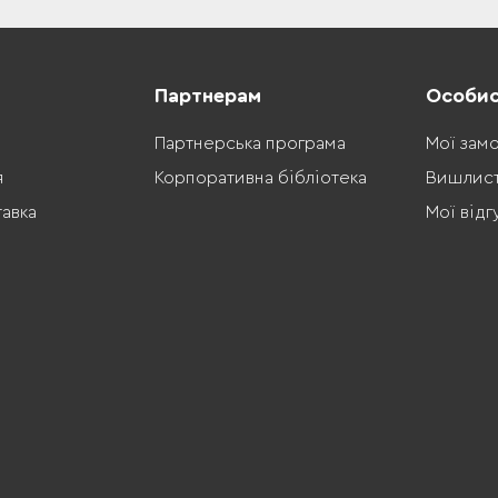
Партнерам
Особис
Партнерська програма
Мої зам
я
Корпоративна бібліотека
Вишлис
тавка
Мої відг