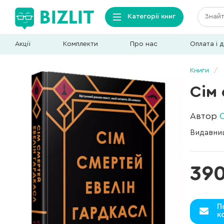
Категорії книг
Акції
Комплекти
Про нас
Оплата і 
Книги
Сім
Автор
Видавни
390
П
к