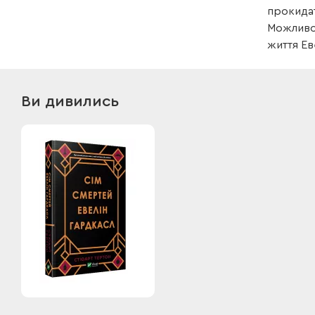
прокидат
Можливо,
життя Ев
Ви дивились