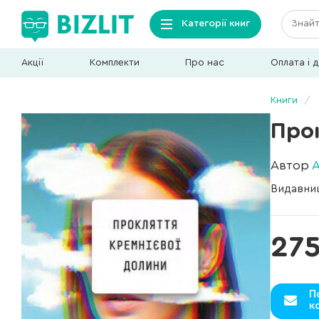
Категорії книг
Акції
Комплекти
Про нас
Оплата і 
Книги
Про
Автор
А
Видавни
275
П
к