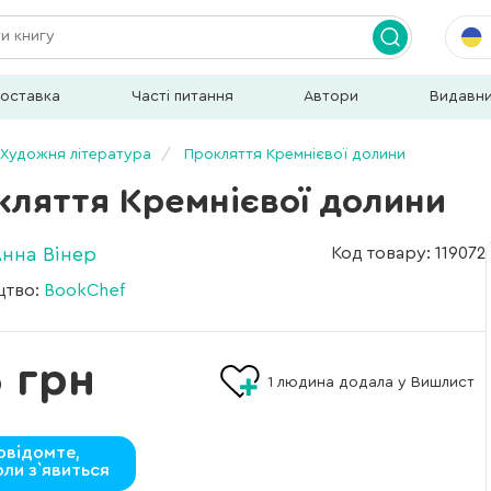
доставка
Часті питання
Автори
Видавн
Художня література
Прокляття Кремнієвої долини
кляття Кремнієвої долини
нна Вінер
Код товару: 119072
цтво:
BookChef
 грн
1
людина додала у Вишлист
овідомте,
оли з`явиться