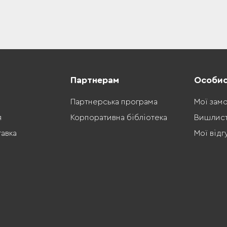
Партнерам
Особис
Партнерська програма
Мої зам
я
Корпоративна бібліотека
Вишлис
тавка
Мої відг