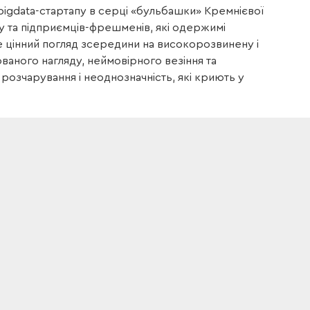
igdata-стартапу в серці «бульбашки» Кремнієвої
ху та підприємців-фрешменів, які одержимі
 цінний погляд зсередини на високорозвинену і
ваного нагляду, неймовірного везіння та
 розчарування і неоднозначність, які криють у