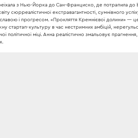
еїхала з Нью-Йорка до Сан-Франциско, де потрапила до b
світу сюрреалістичної екстравагантності, сумнівного успі
славою і прогресом. «Прокляття Кремнієвої долини» — це
ну стартап-культуру в час нестримних амбіцій, нерегульо
ої політичної міці. Анна реалістично змальовує прагнення,
х.