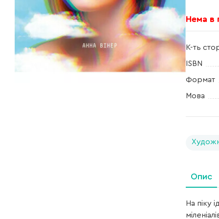
Нема в
К-ть сто
ISBN
Формат
Мова
Художн
Опис
На піку 
міленіал