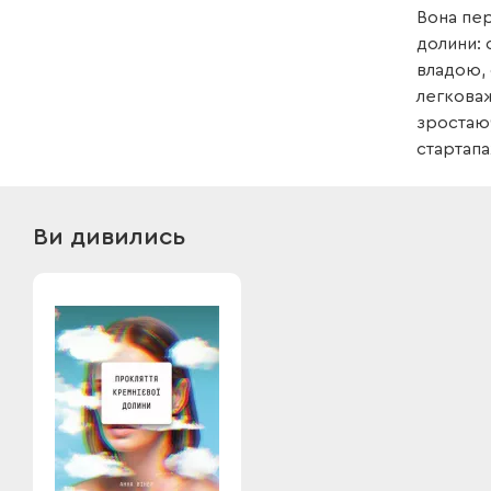
Вона пер
долини: 
владою, 
легковаж
зростаюч
стартапа
Ви дивились