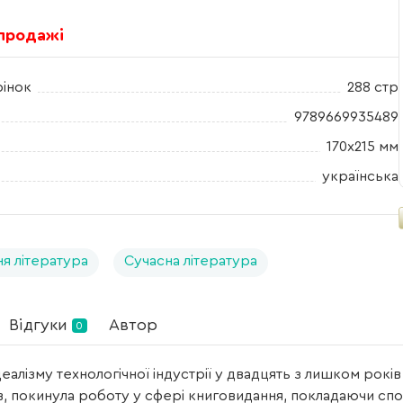
 продажі
рінок
288 стр
9789669935489
170х215 мм
українська
я література
Сучасна література
Відгуки
Автор
0
ідеалізму технологічної індустрії у двадцять з лишком років
ів, покинула роботу у сфері книговидання, покладаючи сп