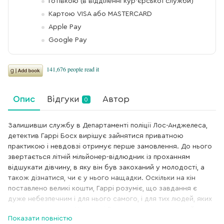
Готівкою (в відділенні кур'єрської служби)
Картою VISA або MASTERCARD
Apple Pay
Google Pay
Опис
Відгуки
Автор
0
Залишивши службу в Департаменті поліції Лос-Анджелеса,
детектив Гаррі Босх вирішує зайнятися приватною
практикою і невдовзі отримує перше замовлення. До нього
звертається літній мільйонер-відлюдник із проханням
відшукати дівчину, в яку він був закоханий у молодості, а
також дізнатися, чи є у нього нащадки. Оскільки на кін
поставлено великі кошти, Гаррі розуміє, що завдання є
дуже небезпечним і для нього самого, і для тих людей, яких
він має розшукати. Невдовзі Босх виявляє загадковий
Показати повністю
зв’язок цієї справи з власним минулим і ще більше прагне