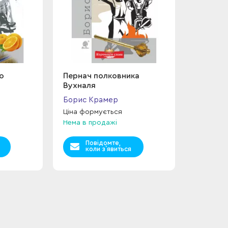
о
Пернач полковника
Вухналя
Борис Крамер
Ціна формується
Нема в продажі
Повідомте,
коли з`явиться