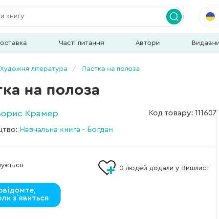
доставка
Часті питання
Автори
Видавн
Художня література
Пастка на полоза
ка на полоза
Борис Крамер
Код товару: 111607
цтво:
Навчальна книга - Богдан
мується
0
людей додали у Вишлист
овідомте,
оли з`явиться