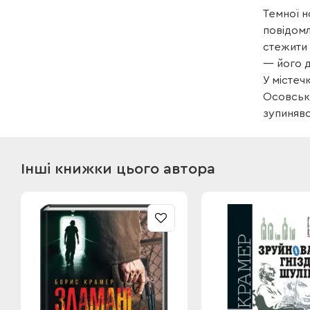
Темної н
повідомл
стежити 
— його д
У містеч
Осовсько
зупинявс
Інші книжки цього автора