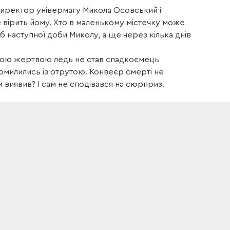
директор універмагу Микола Осовський і
е вірить йому. Хто в маленькому містечку може
б наступної доби Миколу, а ще через кілька днів
ретьою жертвою ледь не став спадкоємець
омилились із отрутою. Конвеєр смерті не
м виявив? І сам не сподівався на сюрприз.