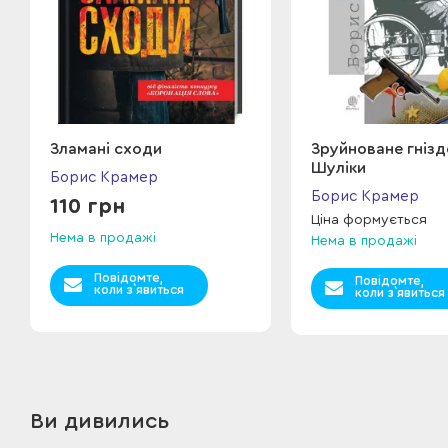
Зламані сходи
Зруйноване гнізд
Шуліки
Борис Крамер
Борис Крамер
110 грн
Ціна формується
Нема в продажі
Нема в продажі
Повідомте,
Повідомте,
коли з`явиться
коли з`явиться
Ви дивились