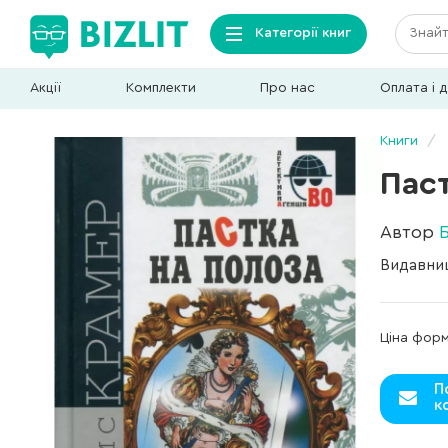
Категорії книг
Акції
Комплекти
Про нас
Оплата і 
Книги
Паст
Автор
Видавни
Ціна фор
П
к