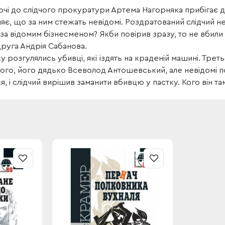
очі до слідчого прокуратури Артема Нагорняка прибігає 
яє, що за ним стежать невідомі. Роздратований слідчий н
за відомим бізнесменом? Якби повірив зразу, то не вбили 
руга Андрія Сабанова.
ку розгулялись убивці, які їздять на краденій машині. Т
го, його дядько Всеволод Антошевський, але невідомі п
я, і слідчий вирішив заманити вбивцю у пастку. Кого він та