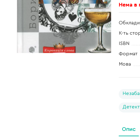
Нема в
Обклади
К-ть сто
ISBN
Формат
Мова
Незаба
Детект
Опис