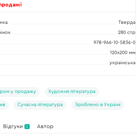
 продажі
нка
Тверда
рінок
280 стр
978-966-10-5836-0
120х200 мм
українська
ром у продажу
Художня література
ив
Сучасна література
Зроблено в Україні
Відгуки
Автор
0