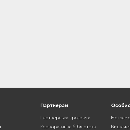
Партнерам
Особис
Партнерська програма
Мої зам
я
Корпоративна бібліотека
Вишлис