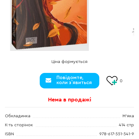
Ціна формується
Повідомте,
0
коли з`явиться
Нема в продажі
Обкладинка
М'яка
К-ть сторінок
414 стр
ISBN
978-617-551-541-9