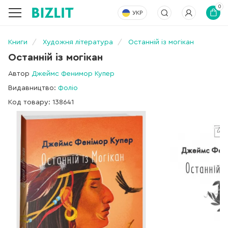
0
УКР
Книги
Художня література
Останній із могікан
Останній із могікан
Автор
Джеймс Фенимор Купер
Видавництво:
Фоліо
Код товару: 138641