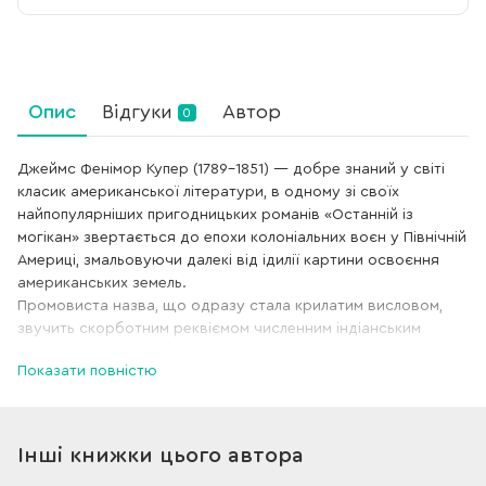
Опис
Відгуки
Автор
0
Джеймс Фенімор Купер (1789–1851) — добре знаний у світі
класик американської літератури, в одному зі своїх
найпопулярніших пригодницьких романів «Останній із
могікан» звертається до епохи колоніальних воєн у Північній
Америці, змальовуючи далекі від ідилії картини освоєння
американських земель.
Промовиста назва, що одразу стала крилатим висловом,
звучить скорботним реквіємом численним індіанським
племенам, які гинули і від рук колонізаторів, і в протистоянні
Показати повністю
між собою. Автор відверто співчуває шляхетним і хоробрим
індіанцям — останньому нащадку вождів колись могутнього
племені Анкесу та його батьку Чингачгуку, які, зберігаючи
вірність високим ідеалам, завжди стають на бік
Інші книжки цього автора
справедливості. Супроводжуючи беззахисних жінок разом