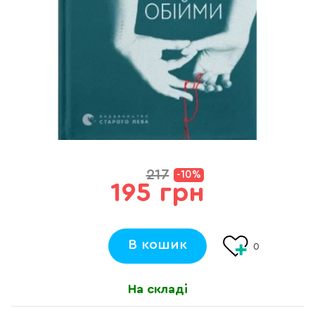
217
-10%
195 грн
В кошик
0
На складі