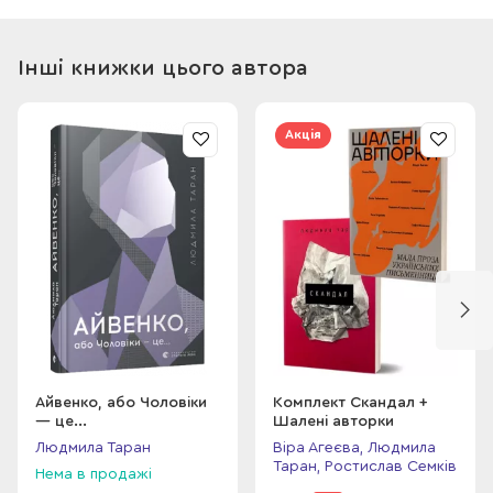
влаштував їй цю поїздку й кого вона там зустріне. А хтось
проживає війну — з усіма її загрозами й страхами, і, як
ніколи, в такий час відчувається важливість якщо не
Інші книжки цього автора
підтримки усього світу, то хоча б обіймів коханих, рідних і
друзів. Бо через роки, відстані, навіть через війну наше
життя пише свої сюжети, закони і правила, й воно триває
Акція
навіть попри випробування.
Айвенко, або Чоловіки
Комплект Скандал +
— це...
Шалені авторки
Людмила Таран
Віра Агеєва, Людмила
Таран, Ростислав Семків
Нема в продажі