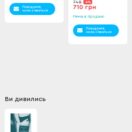
748
-5%
710 грн
Повідомте,
коли з`явиться
Нема в продажі
Повідомте,
коли з`явиться
Ви дивились