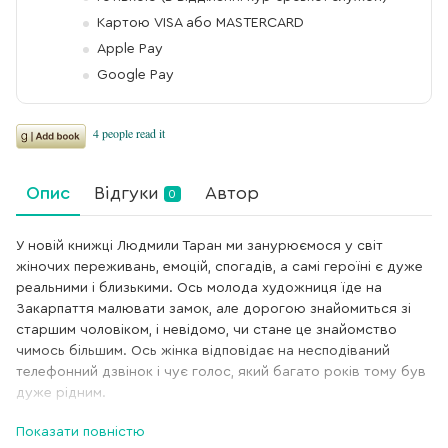
Картою VISA або MASTERCARD
Apple Pay
Google Pay
Опис
Відгуки
Автор
0
У новій книжці Людмили Таран ми занурюємося у світ
жіночих переживань, емоцій, спогадів, а самі героїні є дуже
реальними і близькими. Ось молода художниця їде на
Закарпаття малювати замок, але дорогою знайомиться зі
старшим чоловіком, і невідомо, чи стане це знайомство
чимось більшим. Ось жінка відповідає на несподіваний
телефонний дзвінок і чує голос, який багато років тому був
дуже рідним.
Показати повністю
Ось інша жінка їде у Париж і навіть не уявляє, хто