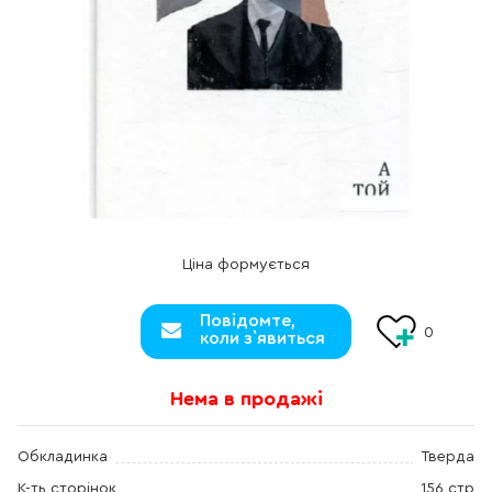
Ціна формується
Повідомте,
0
коли з`явиться
Нема в продажі
Обкладинка
Тверда
К-ть сторінок
156 стр