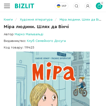
0
УКР
Книги
Художня література
Міра людини. Шлях да Вінчі
Міра людини. Шлях да Вінчі
Автор
Марко Мальвальді
Видавництво:
Клуб Семейного Досуга
Код товару: 119425