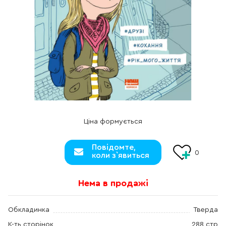
Ціна формується
Повідомте,
0
коли з`явиться
Нема в продажі
Обкладинка
Тверда
К-ть сторінок
288 стр