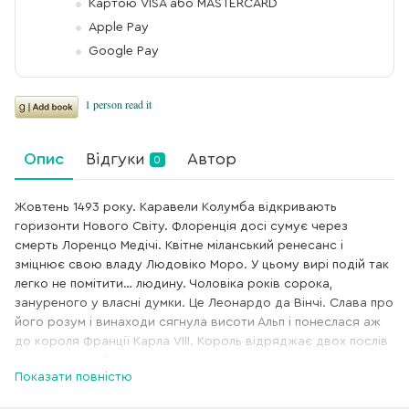
Картою VISA або MASTERCARD
Apple Pay
Google Pay
Опис
Відгуки
Автор
0
Жовтень 1493 року. Каравели Колумба відкривають
горизонти Нового Світу. Флоренція досі сумує через
смерть Лоренцо Медічі. Квітне міланський ренесанс і
зміцнює свою владу Людовіко Моро. У цьому вирі подій так
легко не помітити… людину. Чоловіка років сорока,
зануреного у власні думки. Це Леонардо да Вінчі. Слава про
його розум і винаходи сягнула висоти Альп і понеслася аж
до короля Франції Карла VIII. Король відряджає двох послів
до Мілана, щоб попросити допомоги у війні проти Араґонів.
Показати повністю
Але це лише прикриття. Карл VIII довіряє послам таємну
місію. Вона стосується зошита, у якому Леонардо зберігає