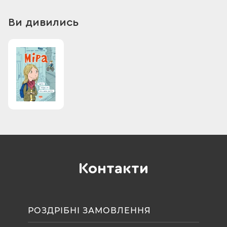
ідеї своїх неймовірних проектів. Ідеї, здатні перевернути
світ. Або знищити його, якщо потраплять не до тих рук…
Ви дивились
Контакти
РОЗДРІБНІ ЗАМОВЛЕННЯ