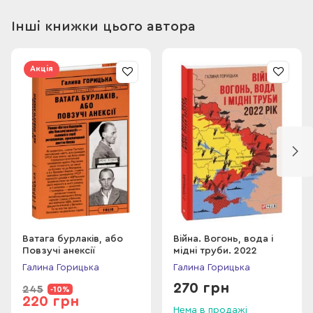
проза» — романи «Ліля. Париж. Кохання» та «Надія. Гонконґ.
Катарсис». …Вона — красива й розумна. До цього треба
Інші книжки цього автора
додати, що більшість жінок віддали б усе що завгодно, аби
поміняти своє життя на життя Марічки Богданівни —
дружини впливового бізнесмена, до того ж наближеного до
Акція
політичного бомонду України.
Її чоловік — молодий, добрий, красивий — обожнює свою
дружину. Однак цю ідилію руйнує випадкова зустріч…
Проте, чи є щось випадковим у цьому світі? Цей роман не
про божевільне кохання, не про психопатію та навіть не про
дружбу. Він — про жіночу дружбу, котру шукає кожна
дівчина, а знаходять — одиниці.
Ватага бурлаків, або
Війна. Вогонь, вода і
Повзучі анексії
мідні труби. 2022
Галина Горицька
Галина Горицька
270 грн
245
-10%
220 грн
Нема в продажі