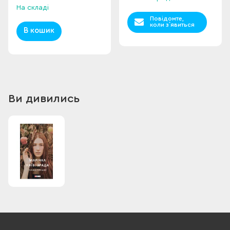
На складі
Повідомте,
коли з`явиться
В кошик
Ви дивились