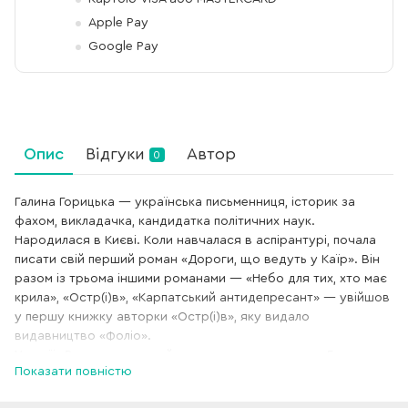
Apple Pay
Google Pay
Опис
Відгуки
Автор
0
Галина Горицька — українська письменниця, історик за
фахом, викладачка, кандидатка політичних наук.
Народилася в Києві. Коли навчалася в аспірантурі, почала
писати свій перший роман «Дороги, що ведуть у Каїр». Він
разом із трьома іншими романами — «Небо для тих, хто має
крила», «Остр(і)в», «Карпатський антидепресант» — увійшов
у першу книжку авторки «Остр(і)в», яку видало
видавництво «Фоліо».
У серії «Ретророман» вийшли друком два романи Галини
Показати повністю
Горицької «Церква Святого Джеймса Бонда та інші вороги»
й «Товариство осиротілих атеїстів», а в серії «Жіноча