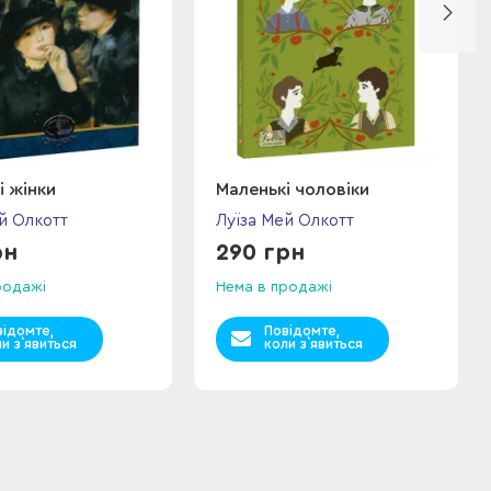
і жінки
Маленькі чоловіки
й Олкотт
Луїза Мей Олкотт
рн
290 грн
родажі
Нема в продажі
відомте,
Повідомте,
и з`явиться
коли з`явиться