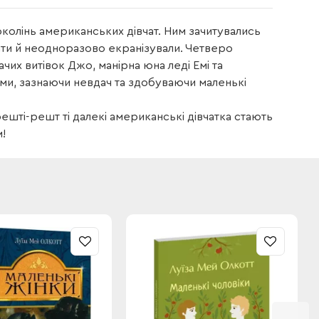
колінь американських дівчат. Ним зачитувались
тати й неодноразово екранізували. Четверо
чих витівок Джо, манірна юна леді Емі та
ми, зазнаючи невдач та здобуваючи маленькі
решті-решт ті далекі американські дівчатка стають
!