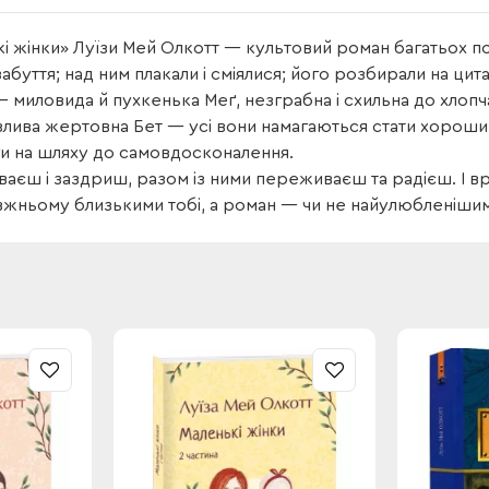
і жінки» Луїзи Мей Олкотт — культовий роман багатьох по
абуття; над ним плакали і сміялися; його розбирали на ци
 миловида й пухкенька Меґ, незграбна і схильна до хлопча
лива жертовна Бет — усі вони намагаються стати хороши
и на шляху до самовдосконалення.
уваєш і заздриш, разом із ними переживаєш та радієш. І в
жньому близькими тобі, а роман — чи не найулюбленішим