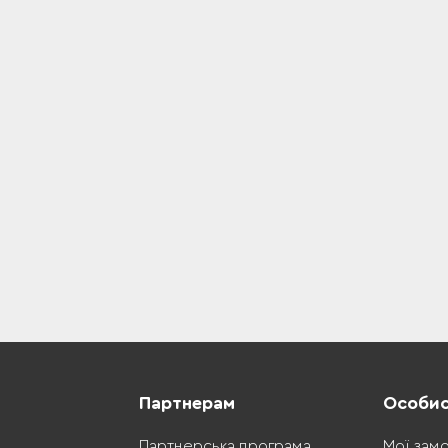
Партнерам
Особис
Партнерська програма
Мої зам