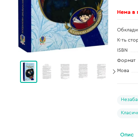
Нема в
Обклади
К-ть сто
ISBN
Формат
Мова
Незаба
Класич
Опис