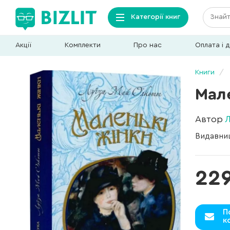
Категорії книг
Акції
Комплекти
Про нас
Оплата і 
Книги
Мал
Автор
Видавни
229
П
к