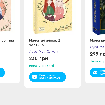
 частина
Маленькі жінки. 2
Маленьк
частина
Луїза Ме
Луїза Мей Олкотт
299 г
230 грн
Нема в п
Нема в продажі
По
кол
Повідомте,
коли з`явиться