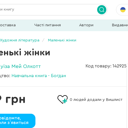
доставка
Часті питання
Автори
Видавн
Художня література
Маленькі жінки
енькі жінки
Луїза Мей Олкотт
Код товару: 142925
цтво:
Навчальна книга - Богдан
 грн
0
людей додали у Вишлист
овідомте,
оли з`явиться