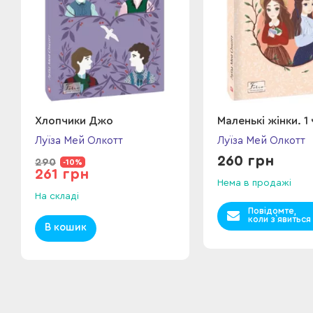
Хлопчики Джо
Маленькі жінки. 1
Луїза Мей Олкотт
Луїза Мей Олкотт
260 грн
290
-10%
261 грн
Нема в продажі
На складі
Повідомте,
коли з`явиться
В кошик