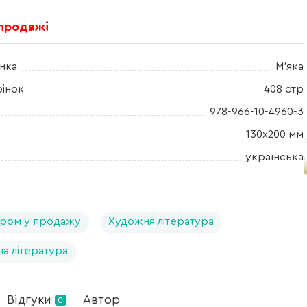
 продажі
нка
М'яка
рінок
408 стр
978-966-10-4960-3
130х200 мм
українська
ром у продажу
Художня література
на література
Відгуки
Автор
0