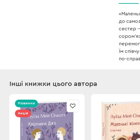
«Маленьк
до самоз
сестер —
сором’яз
перемог
Їм співч
по-справ
Інші книжки цього автора
Новинки
Акція