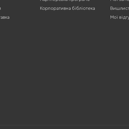
я
Корпоративна бібліотека
Вишлис
тавка
Мої відг