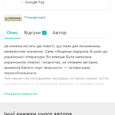
Google Pay
Опис
Відгуки
Автор
0
Ця книжка містить дві повісті, що мали для письменниці
непересічне значення. Саме «Людина» відкрила їй шлях до
української літератури, бо вперше була написана
українською мовою. І водночас, за словами авторки,
принесла багато «мук творчості» — чотири рази
перероблювалася.
Тим часом «За ситуаціями» писалася «з такою силою чуття,
що викінчуючи її, я цілий вечір плакала», згадувала Ольга
Кобилянська. Єднає повісті доля головних героїнь — така
Показати повністю
різна й однаково складна, які прагнуть жити за своїми
ідеалами, та їм несила подолати опір світу, якому вони
протистоять.
Інші книжки цього автора