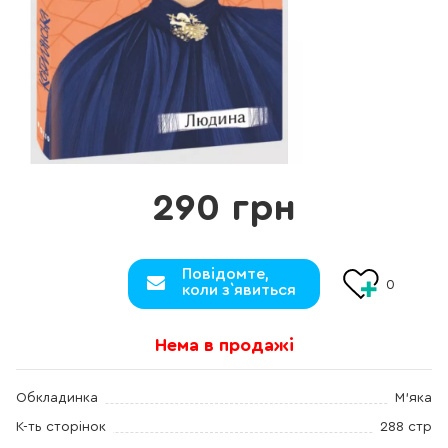
290 грн
Повідомте,
0
коли з`явиться
Нема в продажі
Обкладинка
М'яка
К-ть сторінок
288 стр