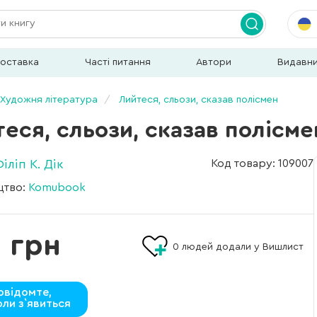
доставка
Часті питання
Автори
Видавн
Художня література
Лийтеся, сльози, сказав полісмен
еся, сльози, сказав полісме
іліп К. Дік
Код товару: 109007
цтво:
Komubook
 грн
0
людей додали у Вишлист
овідомте,
оли з`явиться