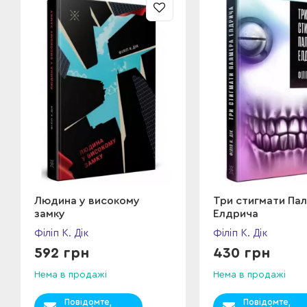
Людина у високому
Три стигмати Па
замку
Елдрича
Філіп К. Дік
Філіп К. Дік
592 грн
430 грн
Нема в продажі
Нема в продажі
Повідомте,
Повідомте,