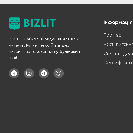
Інформація
Про нас
BIZLIT – найкращі видання для всіх
Часті питанн
читачів! Купуй легко й вигідно —
читай із задоволенням у будь-який
Оплата і дос
час!
Сертифікати