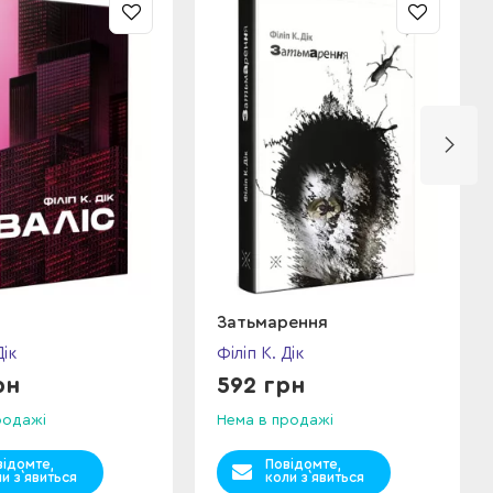
Затьмарення
Дік
Філіп К. Дік
рн
592 грн
родажі
Нема в продажі
відомте,
Повідомте,
и з`явиться
коли з`явиться