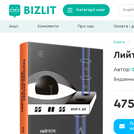
Категорії книг
Акції
Комплекти
Про нас
Оплата і 
Книги
Лийт
Автор
Ф
Видавни
475
П
к