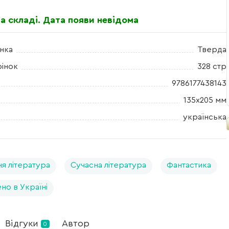
а складі. Дата появи невідома
нка
Тверда
рінок
328 стр
9786177438143
135x205 мм
українська
я література
Сучасна література
Фантастика
но в Україні
Відгуки
Автор
0