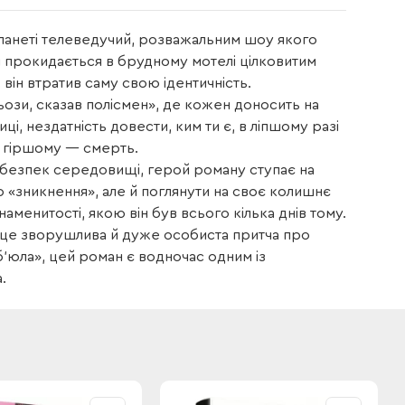
планеті телеведучий, розважальним шоу якого
ін прокидається в брудному мотелі цілковитим
, він втратив саму свою ідентичність.
ьози, сказав полісмен», де кожен доносить на
иці, нездатність довести, ким ти є, в ліпшому разі
в гіршому — смерть.
ебезпек середовищі, герой роману ступає на
 «зникнення», але й поглянути на своє колишнє
аменитості, якою він був всього кілька днів тому.
— це зворушлива й дуже особиста притча про
б’юла», цей роман є водночас одним із
.