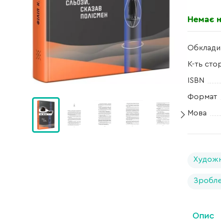
Немає н
Обклади
К-ть сто
ISBN
Формат
Мова
Художн
Зробле
Опис