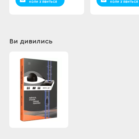
коли з`явиться
коли з`явиться
Ви дивились