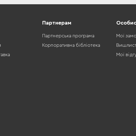
Партнерам
Особис
Партнерська програма
Мої зам
я
Корпоративна бібліотека
Вишлис
тавка
Мої відг