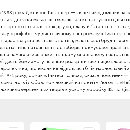
я 1988 року Джейсон Тавернер — чи не найвідоміший на 
ться десятки мільйонів глядачів, а вже наступного дня в
ін не просто втратив своїх друзів, славу й багатство, схоже
клаустрофобному дистопічному світі роману «Лийтеся, сл
й здається, що всі, навіть поліція, мають свої брудні таємн
автоматичне потрапляння до таборів примусової праці, а 
шно намагаючись вижити в цьому сповненому пасток і н
ий дасть йому змогу не лише розкрити таємницю власного
перспективи, що ніколи не відкрилася б тій марнославній зн
й 1974 року, роман «Лийтеся, сльози, сказав полісмен» 
самотність і любов. Номінований на премії «Г’юго» та «Не
чно найдовершеніших творів в усьому доробку Філіпа Діка