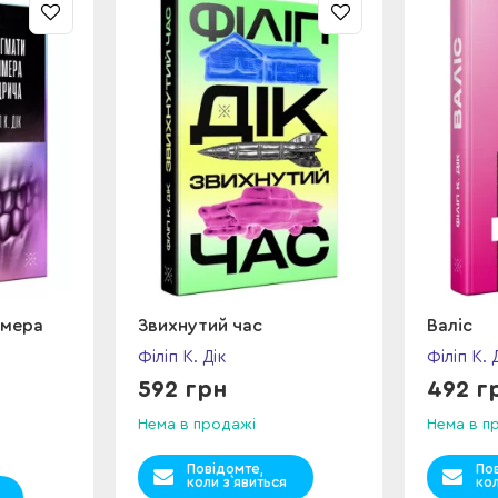
лмера
Звихнутий час
Валіс
Філіп К. Дік
Філіп К. 
592 грн
492 г
Нема в продажі
Нема в п
Повідомте,
По
коли з`явиться
кол