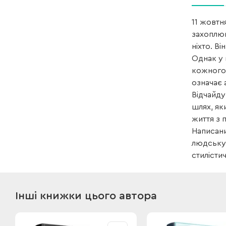
11 жовтн
захоплюю
ніхто. В
Однак у 
кожного 
означає 
Відчайду
шлях, як
життя з 
Написани
людську 
стилісти
Інші книжки цього автора