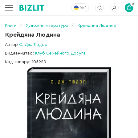
0
УКР
Книги
Художня література
Крейдяна Людина
Крейдяна Людина
Автор
С. Дж. Тюдор
Видавництво:
Клуб Семейного Досуга
Код товару: 105920