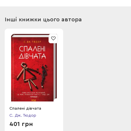
самого знаходять мертвим, із намальованим крейдяним
чоловічком у кишені. Друзі розуміють: те, від чого вони
втікали, повернулося. На згадку про минуле в кожного з них
Інші книжки цього автора
лишилася не тільки крейда під нігтями, але й кров. Чия
вона?..
Спалені дівчата
С. Дж. Тюдор
401 грн