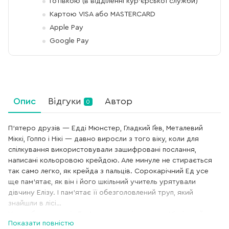
Готівкою (в відділенні кур'єрської служби)
Картою VISA або MASTERCARD
Apple Pay
Google Pay
Опис
Відгуки
Автор
0
П’ятеро друзів — Едді Мюнстер, Гладкий Ґев, Металевий
Міккі, Гоппо і Нікі — давно виросли з того віку, коли для
спілкування використовували зашифровані послання,
написані кольоровою крейдою. Але минуле не стирається
так само легко, як крейда з пальців. Сорокарічний Ед усе
ще пам’ятає, як він і його шкільний учитель урятували
дівчину Елізу. І пам’ятає її обезголовлений труп, який
знайшли в лісі…
Через багато років Ед Адамс зустрічається з Міккі, який
Показати повністю
заявляє, що знайшов убивцю Елізи. Наступного дня його