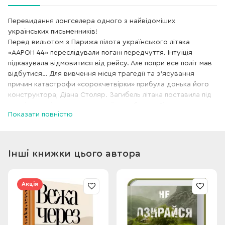
Перевидання лонгселера одного з найвідоміших
українських письменників!
Перед вильотом з Парижа пілота українського літака
«ААРОН 44» переслідували погані передчуття. Інтуїція
підказувала відмовитися від рейсу. Але попри все політ мав
відбутися… Для вивчення місця трагедії та з’ясування
причин катастрофи «сорокчетвірки» прибула донька його
конструктора, Діана Столяр. Загибель літака поставила під
сумнів саме існування компанії-виробника. Дівчина
Показати повністю
намагається будь-що дізнатися правду та розкрити
таємницю авіакатастрофи, не здогадуючись, що
розслідування може обійтися їй надто дорого…
Інші книжки цього автора
Акція