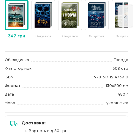
347 грн
Очікується
Очікується
Очікується
Очікується
Обкладинка
Тверда
К-ть сторінок
608 стр
ISBN
978-617-12-4739-0
Формат
130x200 мм
Вага
480 г
Мова
українська
Доставка:
Вартість від 80 грн