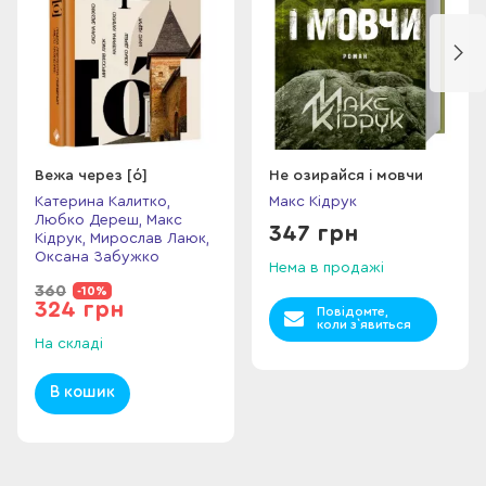
Вежа через [ó]
Не озирайся і мовчи
Катерина Калитко,
Макс Кідрук
Любко Дереш, Макс
347 грн
Кідрук, Мирослав Лаюк,
Оксана Забужко
Нема в продажі
360
-10%
324 грн
Повідомте,
коли з`явиться
На складі
В кошик