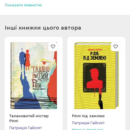
Показати повністю
привласнити чуже...
Інші книжки цього автора
Талановитий містер
Ріплі під землею
Ріплі
Патриція Гайсміт
Патриція Гайсміт