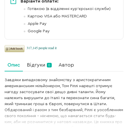
Варіанти оплати:
Готівкою (в відділенні кур'єрської служби)
Картою VISA або MASTERCARD
Apple Pay
Google Pay
Опис
Відгуки
Автор
0
Завдяки випадковому знайомству з аристократичним
американським мільйонером, Том Ріплі нарешті отримує
нагоду застосувати свої дещо дивні таланти. Йому
належить вирушити до Італії та переконати сина багатія,
який тринькає гроші в Європі, повернутися в Штати.
Обдарований і разом з тим безбарвний, Ріплі є уособленням
свого покоління – нікчемою, що намагається стати будь-
ким, аби не розчинитися у натовпі назавжди. Це книжка про
людину, яка, не маючи власного обличчя, вирішує