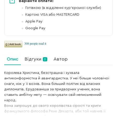
Варіанти оплати:
Готівкою (в відділенні кур'єрської служби)
Картою VISA або MASTERCARD
Apple Pay
Google Pay
Опис
Відгуки
Автор
0
Королева Христина, безстрашна і зухвала
антиконформістка й авангардистка. У неї більше чоловічої
снаги, ніж у її воїнів. Вона більший політик від власних
дипломатів. Ерудованіша за придворних учених, вона
ставить амбітну мету — освічувати свій неписьменний
народ.
Вона запрошує до свого королівства сірості та криги
французького філософа Рене Декарта, аби той навчив її
механізмів пристрастей, які населяють душу і тіло людини.