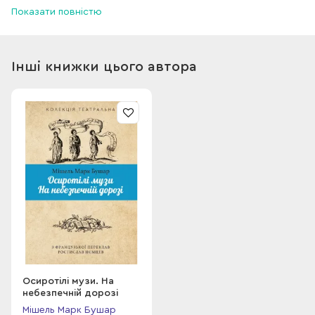
Показати повністю
Але розібратися у власних почуттях їй не таланить.
Обов’язок перед королівством чи палке кохання до жінки?
Вона обиратиме...
Інші книжки цього автора
Осиротілі музи. На
небезпечній дорозі
Мішель Марк Бушар