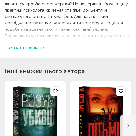
живиться кров’ю своєї жертви? Це не перший збоченець у
практиці психолога-криміналіста ФБР Зої Бентлі й
спеціального агента Татума Ґрея. Але навіть таким
досвідченим фахівцям важко уявити потвору у людській
подобі, яка здатна скоїти такий жахливий злочин.
Висновки судового експерта свідчать про те, що злочинців
двоє. Одним із них є Род Ґловер — серійний убивця, який
Показати повністю
переслідує Зої з дитинства. Цього разу він знайшов такого
самого схибленого партнера, і їхні спільні вбивства стають
дедалі моторнішими. Зої намагається зупинити низку
кровавих злочинів, але відчуває, що за задумом Ґловера,
Інші книжки цього автора
кульмінацією має стати її смерть.