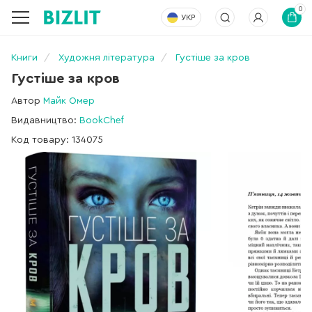
0
УКР
Книги
Художня література
Густіше за кров
Густіше за кров
Автор
Майк Омер
Видавництво:
BookChef
Код товару: 134075