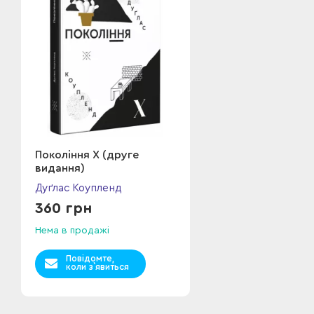
Покоління Х (друге
видання)
Дуґлас Коупленд
360 грн
Нема в продажі
Повідомте,
коли з`явиться