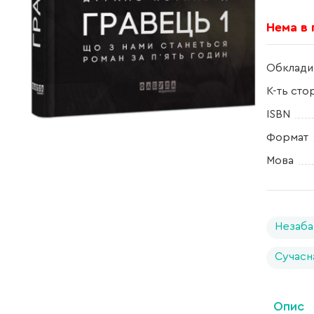
Нема в
Обклади
К-ть сто
ISBN
Формат
Мова
Незаба
Сучасн
Опис