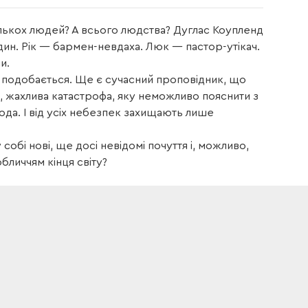
ількох людей? А всього людства? Дуглас Коупленд
один. Рік — бармен-невдаха. Люк — пастор-утікач.
и.
е подобається. Ще є сучасний проповідник, що
а, жахлива катастрофа, яку неможливо пояснити з
ода. І від усіх небезпек захищають лише
собі нові, ще досі невідомі почуття і, можливо,
бличчям кінця світу?