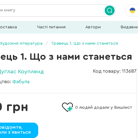
доставка
Часті питання
Автори
Видавн
Художня література
Гравець 1. Що з нами станеться
ець 1. Що з нами станеться
Дуґлас Коупленд
Код товару: 113687
цтво:
Фабула
0 грн
0
людей додали у Вишлист
овідомте,
оли з`явиться