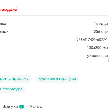
 продажі
нка
Тверда
рінок
256 стр
978-617-09-6077-1
130х200 мм
українська
ром у продажу
Художня література
а література
Відгуки
Автор
0