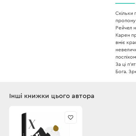
Скільки 
пропонує
Рейчел н
Карен пр
вміє кра
невеличк
поспіхом
За ці п’
Бога. Зр
Інші книжки цього автора