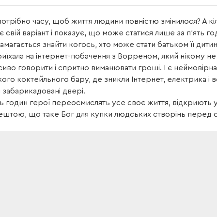
потрібно часу, щоб життя людини повністю змінилося? А к
 свій варіант і показує, що може статися лише за п’ять г
амагається знайти когось, хто може стати батьком її дитин
иїхала на інтернет-побачення з Ворреном, який нікому н
сиво говорити і спритно виманювати гроші. І є неймовірн
ого коктейльного бару, де зникли Інтернет, електрика і в
 забарикадовані двері.
ять годин герої переосмислять усе своє життя, відкриють у 
ештою, що таке Бог для купки людських створінь перед о