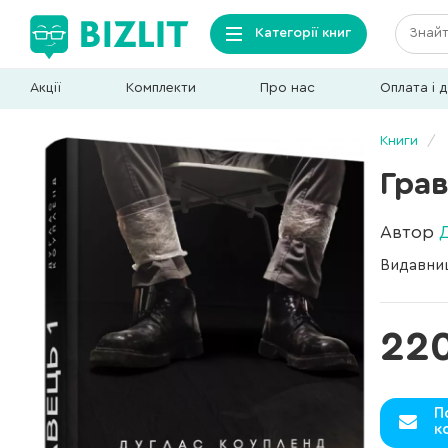
Категорії книг
Акції
Комплекти
Про нас
Оплата і 
Книги
Грав
Автор
Видавни
22
П
к