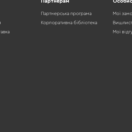
Партнерам
Особис
Партнерська програма
Мої зам
я
Корпоративна бібліотека
Вишлис
тавка
Мої відг