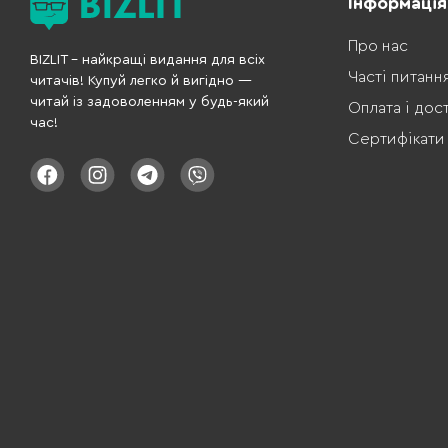
Інформація
Про нас
BIZLIT – найкращі видання для всіх
Часті питанн
читачів! Купуй легко й вигідно —
читай із задоволенням у будь-який
Оплата і дос
час!
Сертифікати