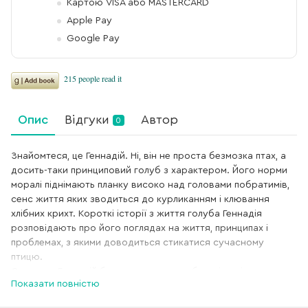
Картою VISA або MASTERCARD
Apple Pay
Google Pay
Опис
Відгуки
Автор
0
Знайомтеся, це Геннадій. Ні, він не проста безмозка птах, а
досить-таки принциповий голуб з характером. Його норми
моралі піднімають планку високо над головами побратимів,
сенс життя яких зводиться до курликанням і клювання
хлібних крихт. Короткі історії з життя голуба Геннадія
розповідають про його поглядах на життя, принципах і
проблемах, з якими доводиться стикатися сучасному
птицю.
Спочатку Геннадій був персонажем веб-коміксу, і за
Показати повністю
задумом автора вже на четвертій сторінці повинен був
трагічно загинути, адже автор відчуває до голубів глибоку