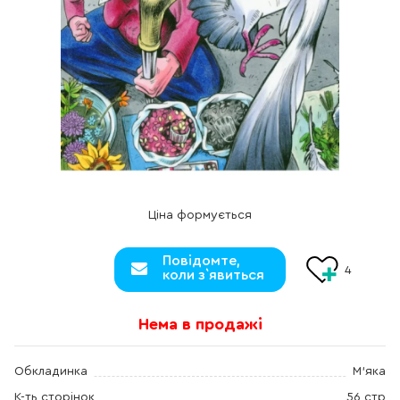
Ціна формується
Повідомте,
4
коли з`явиться
Нема в продажі
Обкладинка
М'яка
К-ть сторінок
56 стр