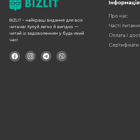
Інформація
Про нас
BIZLIT – найкращі видання для всіх
Часті питанн
читачів! Купуй легко й вигідно —
читай із задоволенням у будь-який
Оплата і дос
час!
Сертифікати