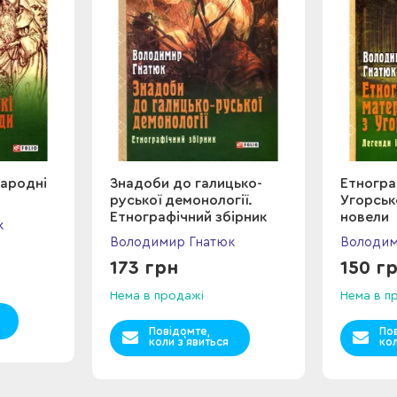
народні
Знадоби до галицько-
Етногра
руської демонології.
Угорсько
Етнографічний збірник
новели
к
Володимир Гнатюк
Володим
173 грн
150 г
Нема в продажі
Нема в п
Повідомте,
По
коли з`явиться
кол