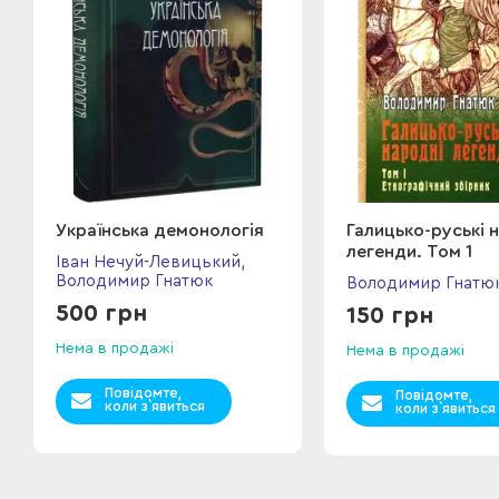
Українська демонологія
Галицько-руські 
легенди. Том 1
Іван Нечуй-Левицький,
Володимир Гнатюк
Володимир Гнатю
500 грн
150 грн
Нема в продажі
Нема в продажі
Повідомте,
Повідомте,
коли з`явиться
коли з`явиться