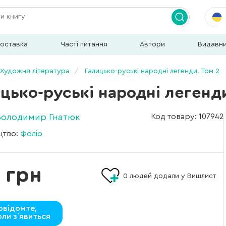
доставка
Часті питання
Автори
Видавн
Художня література
Галицько-руські народні легенди. Том 2
цько-руські народні легенди
Володимир Гнатюк
Код товару: 107942
цтво:
Фоліо
 грн
0
людей додали у Вишлист
овідомте,
оли з`явиться