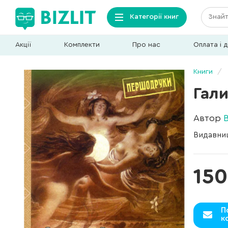
Категорії книг
Акції
Комплекти
Про нас
Оплата і 
Книги
Гали
Автор
Видавни
150
П
к