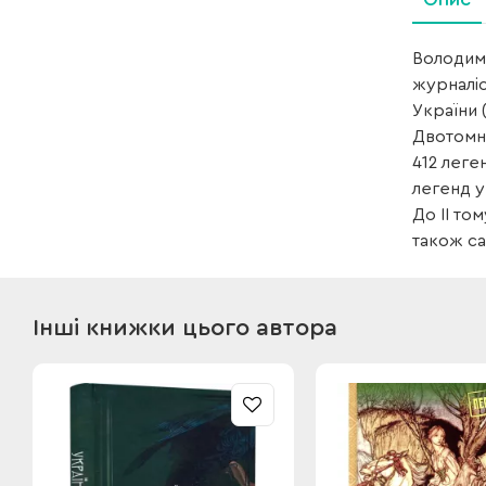
Володими
журналіс
України 
Двотомна
412 леге
легенд у
До ІІ то
також са
Інші книжки цього автора