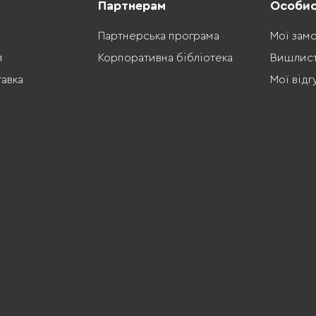
Партнерам
Особис
Партнерська програма
Мої зам
я
Корпоративна бібліотека
Вишлис
тавка
Мої відг