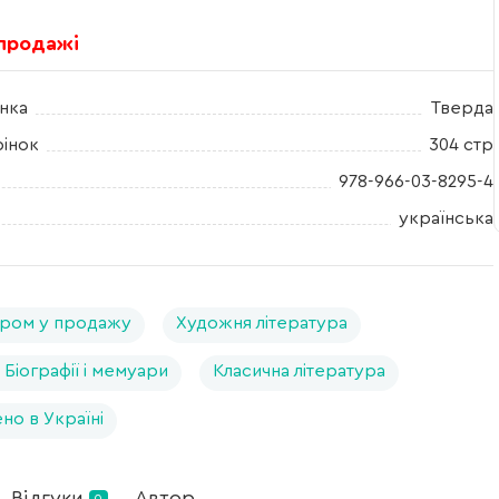
 продажі
нка
Тверда
рінок
304 стр
978-966-03-8295-4
українська
ром у продажу
Художня література
. Біографії і мемуари
Класична література
но в Україні
Відгуки
Автор