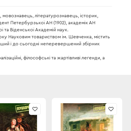
 мовознавець, літературознавець, історик,
ент Петербурзької АН (1902), академік АН
ї та Віденської Академій наук.
оку Науковим товариством ім. Шевченка, містить
вніший і до сьогодні неперевершений збірник
алізаційні, філософські та жартівливі легенди, а