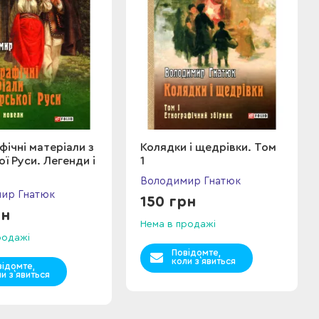
фічні матеріали з
Колядки і щедрівки. Том
ї Руси. Легенди і
1
Володимир Гнатюк
ир Гнатюк
150 грн
рн
Нема в продажі
родажі
Повідомте,
коли з`явиться
відомте,
и з`явиться