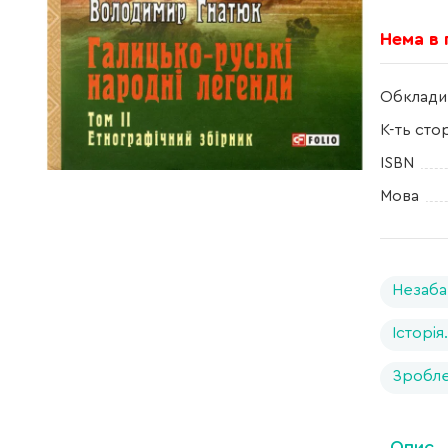
Нема в
Обклади
К-ть сто
ISBN
Мова
Незаба
Історія
Зробле
Опис