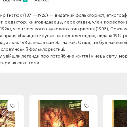
0
р Гнатюк (1871—1926) — видатний фольклорист, етнограф,
т, редактор, книговидавець, перекладач, член-кореспонд
(1924), член Чеського наукового товариства (1905), Празько
 праця «Галицько-руські народні легенди», видана 1912 р
нд, з яких 148 записав сам В. Гнатюк. Отже, це був найпо
 слов’янській фольклористиці.
му увійшли легенди про потойбічне життя і кінець світу, мор
тири на святі теми.